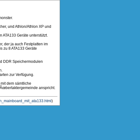
monster.
her, und Athlon/Athlon XP und
 ATA133 Geräte unterstützt.
 der ja auch Festplatten im
is zu 8 ATA133 Geräte
ered DDR Speichermodulen
n.
karten zur Verfügung.
 mit dem sämtliche
 Ãœbertaktergemeinde anspricht.
lon_mainboard_mit_ata133.html
)