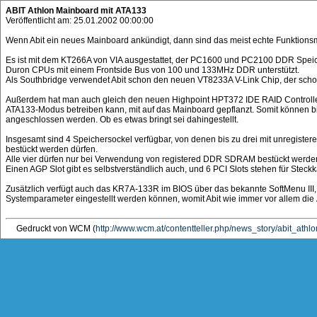
ABIT Athlon Mainboard mit ATA133
Veröffentlicht am: 25.01.2002 00:00:00
Wenn Abit ein neues Mainboard ankündigt, dann sind das meist echte Funktions
Es ist mit dem KT266A von VIA ausgestattet, der PC1600 und PC2100 DDR Speic
Duron CPUs mit einem Frontside Bus von 100 und 133MHz DDR unterstützt.
Als Southbridge verwendet Abit schon den neuen VT8233A V-Link Chip, der schon
Außerdem hat man auch gleich den neuen Highpoint HPT372 IDE RAID Controller,
ATA133-Modus betreiben kann, mit auf das Mainboard gepflanzt. Somit können b
angeschlossen werden. Ob es etwas bringt sei dahingestellt.
Insgesamt sind 4 Speichersockel verfügbar, von denen bis zu drei mit unregist
bestückt werden dürfen.
Alle vier dürfen nur bei Verwendung von registered DDR SDRAM bestückt werde
Einen AGP Slot gibt es selbstverständlich auch, und 6 PCI Slots stehen für Steck
Zusätzlich verfügt auch das KR7A-133R im BIOS über das bekannte SoftMenu III,
Systemparameter eingestellt werden können, womit Abit wie immer vor allem die
Gedruckt von WCM (
http://www.wcm.at/contentteller.php/news_story/abit_ath