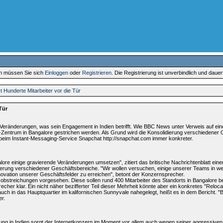
en müssen Sie sich
Einloggen
oder
Registrieren
. Die Registrierung ist unverbindlich und daue
t Hunderte Mitarbeiter vor die Tür
Tür
n Veränderungen, was sein Engagement in Indien betrifft. Wie BBC News unter Verweis auf ei
IT-Zentrum in Bangalore gestrichen werden. Als Grund wird die Konsolidierung verschiedene
 beim Instant-Messaging-Service Snapchat http://snapchat.com immer konkreter.
alore einige gravierende Veränderungen umsetzen", zitiert das britische Nachrichtenblatt ei
erung verschiedener Geschäftsbereiche. "Wir wollen versuchen, einige unserer Teams in we
nnovation unserer Geschäftsfelder zu erreichen", betont der Konzernsprecher.
obstreichungen vorgesehen. Diese sollen rund 400 Mitarbeiter des Standorts in Bangalore bet
r Sprecher klar. Ein nicht näher bezifferter Teil dieser Mehrheit könnte aber ein konkretes "R
ch in das Hauptquartier im kalifornischen Sunnyvale nahegelegt, heißt es in dem Bericht. "B
er.
ng in Indien sorgt der Internetkonzern im Moment vor allem auch wegen seiner aggressiven