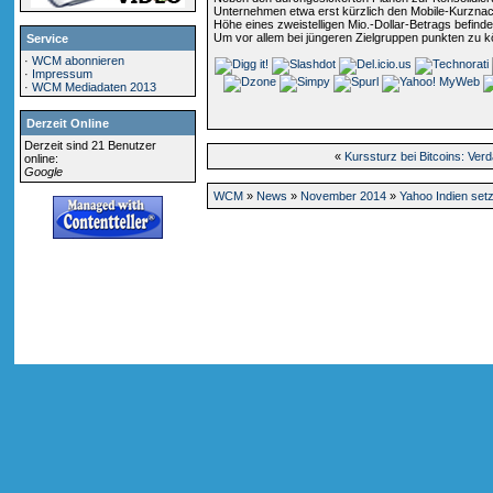
Unternehmen etwa erst kürzlich den Mobile-Kurznachr
Höhe eines zweistelligen Mio.-Dollar-Betrags befinde
Um vor allem bei jüngeren Zielgruppen punkten zu k
Service
·
WCM abonnieren
·
Impressum
·
WCM Mediadaten 2013
Derzeit Online
Derzeit sind 21 Benutzer
«
Kurssturz bei Bitcoins: Ver
online:
Google
WCM
»
News
»
November 2014
»
Yahoo Indien setz