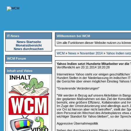
IT-News
Willkommen bei WCM
News-Startseite
Um alle Funktionen dieser Website nutzen zu könn
Monatsübersicht
News durchsuchen
WCM
»
News
»
November 2014
»
Yahoo Indien setz
WCM Forum
Yahoo Indien setzt Hunderte Mitarbeiter vor die 
Veröffentlicht am 20.11.2014 18:20:28
Inhalt und Video
Internetriese Yahoo steht vor einigen geschäftliche
Hundert Stellen in der Niederlassung im indischen 
die Gerüchte über einen möglichen Einstieg Yahoos
"Gravierende Veränderungen"
"Wir werden in Bezug auf unsere Aktivitäten in Bang
der geplanten Maßnahmen sei das Ziel der Konsolidi
bemüht, eine größere Effizienz, Kollaboration und I
Im Zuge der Umstrukturierung sind allerdings auch J
vor Ort ist hiervon aber nicht betroffen", stellt de
dem Personal ein Wechsel des Arbeitsplatzes etwa au
wichtiger Standort für Yahoo bleiben", so der Sprech
Aggressive Übernahmepolitik
Neben den durchgesickerten Plänen zur Konsolidieru