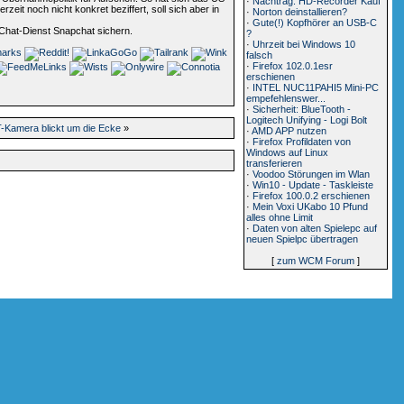
·
Nachtrag: HD-Recorder Kauf
it noch nicht konkret beziffert, soll sich aber in
·
Norton deinstallieren?
·
Gute(!) Kopfhörer an USB-C
-Chat-Dienst Snapchat sichern.
?
·
Uhrzeit bei Windows 10
falsch
·
Firefox 102.0.1esr
erschienen
·
INTEL NUC11PAHI5 Mini-PC
empefehlenswer...
·
Sicherheit: BlueTooth -
Logitech Unifying - Logi Bolt
-Kamera blickt um die Ecke
»
·
AMD APP nutzen
·
Firefox Profildaten von
Windows auf Linux
transferieren
·
Voodoo Störungen im Wlan
·
Win10 - Update - Taskleiste
·
Firefox 100.0.2 erschienen
·
Mein Voxi UKabo 10 Pfund
alles ohne Limit
·
Daten von alten Spielepc auf
neuen Spielpc übertragen
[
zum WCM Forum
]