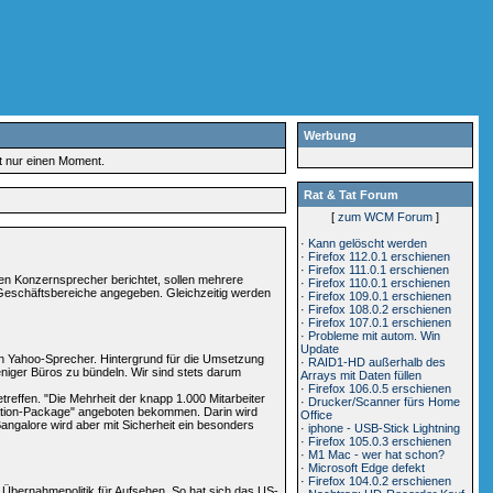
Werbung
rt nur einen Moment.
Rat & Tat Forum
[
zum WCM Forum
]
·
Kann gelöscht werden
·
Firefox 112.0.1 erschienen
·
Firefox 111.0.1 erschienen
nen Konzernsprecher berichtet, sollen mehrere
·
Firefox 110.0.1 erschienen
r Geschäftsbereiche angegeben. Gleichzeitig werden
·
Firefox 109.0.1 erschienen
·
Firefox 108.0.2 erschienen
·
Firefox 107.0.1 erschienen
·
Probleme mit autom. Win
Update
nen Yahoo-Sprecher. Hintergrund für die Umsetzung
·
RAID1-HD außerhalb des
niger Büros zu bündeln. Wir sind stets darum
Arrays mit Daten füllen
·
Firefox 106.0.5 erschienen
reffen. "Die Mehrheit der knapp 1.000 Mitarbeiter
·
Drucker/Scanner fürs Home
elocation-Package" angeboten bekommen. Darin wird
Office
angalore wird aber mit Sicherheit ein besonders
·
iphone - USB-Stick Lightning
·
Firefox 105.0.3 erschienen
·
M1 Mac - wer hat schon?
·
Microsoft Edge defekt
·
Firefox 104.0.2 erschienen
 Übernahmepolitik für Aufsehen. So hat sich das US-