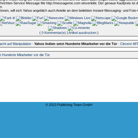
ichten-Service Message Me http://messageme.com einverleibt. Der genaue Kaufpreis ist derze
n.
önnen, will sich Yahoo angeblich auch Anteile an dem beliebten Instant-Messaging- und Foto
(
0 Kommentar(e)
|
Artikel ausdrucken
)
dacht auf Manipulation
·
Yahoo Indien setzt Hunderte Mitarbeiter vor die Tür
·
Clevere MIT
t Hunderte Mitarbeiter vor die Tür
© 2013 Publishing Team GmbH