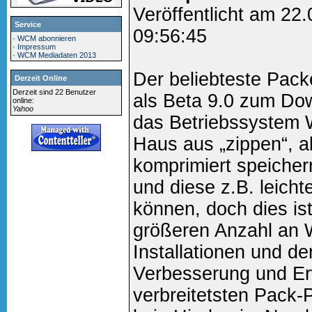
Veröffentlicht am 22
Service
09:56:45
·
WCM abonnieren
·
Impressum
·
WCM Mediadaten 2013
Der beliebteste Pack
Derzeit Online
Derzeit sind 22 Benutzer
als Beta 9.0 zum Do
online:
Yahoo
das Betriebssystem
Haus aus „zippen“, a
komprimiert speicher
und diese z.B. leicht
können, doch dies ist
größeren Anzahl an
Installationen und d
Verbesserung und Er
verbreitetsten Pack