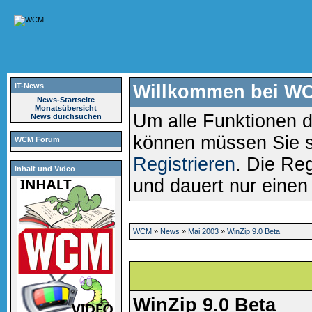
IT-News
Willkommen bei W
News-Startseite
Monatsübersicht
Um alle Funktionen d
News durchsuchen
können müssen Sie 
WCM Forum
Registrieren
. Die Reg
Inhalt und Video
und dauert nur eine
WCM
»
News
»
Mai 2003
»
WinZip 9.0 Beta
WinZip 9.0 Beta