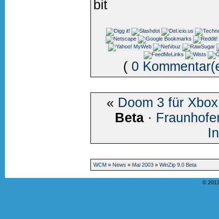
bit
(
0 Kommentar(
«
Doom 3 für Xbox n
Beta
·
Fraunhofe
I
WCM
»
News
»
Mai 2003
»
WinZip 9.0 Beta
© 2013