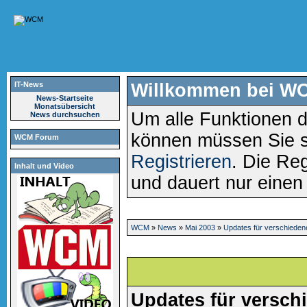
IT-News
Willkommen bei W
News-Startseite
Monatsübersicht
Um alle Funktionen d
News durchsuchen
können müssen Sie 
WCM Forum
Registrieren
. Die Reg
Inhalt und Video
und dauert nur eine
WCM
»
News
»
Mai 2003
»
Updates für verschiedene
Updates für versch