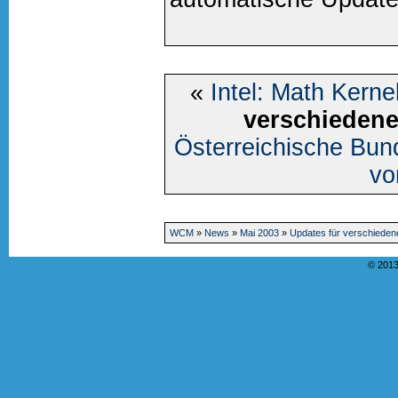
«
Intel: Math Kernel
verschiedene
Österreichische Bu
vo
WCM
»
News
»
Mai 2003
»
Updates für verschiedene
© 2013