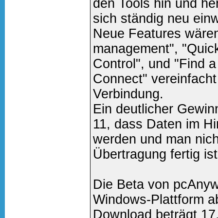
den Tools hin und h
sich ständig neu ei
Neue Features wäre
management", "Quick
Control", und "Find 
Connect" vereinfacht
Verbindung.
Ein deutlicher Gewinn
11, dass Daten im Hi
werden und man nich
Übertragung fertig ist
Die Beta von pcAnywh
Windows-Plattform a
Download beträgt 17,