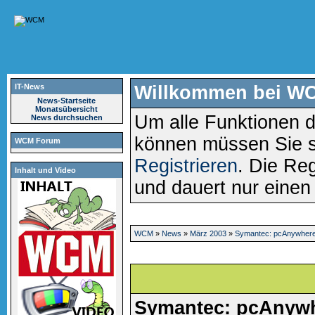
IT-News
Willkommen bei W
News-Startseite
Monatsübersicht
Um alle Funktionen d
News durchsuchen
können müssen Sie 
WCM Forum
Registrieren
. Die Reg
Inhalt und Video
und dauert nur eine
WCM
»
News
»
März 2003
»
Symantec: pcAnywhere
Symantec: pcAnywh