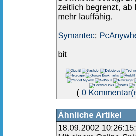
zeitlich begrenzt, ab 
mehr lauffähig.
Symantec
;
PcAnywhe
bit
(
0 Kommentar(
Ähnliche Artikel
18.09.2002 10:26:15