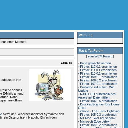
Werbung
rt nur einen Moment.
Rat & Tat Forum
[
zum WCM Forum
]
Lokales
·
Kann gelöscht werden
·
Firefox 112.0.1 erschienen
·
Firefox 111.0.1 erschienen
·
Firefox 110.0.1 erschienen
·
Firefox 109.0.1 erschienen
n aufpassen von
·
Firefox 108.0.2 erschienen
·
Firefox 107.0.1 erschienen
·
Probleme mit autom. Win
g rasend schnell.
Update
de E-Mails an und
·
RAID1-HD außerhalb des
 werden. Denn
Arrays mit Daten füllen
rogramme öffnen
·
Firefox 106.0.5 erschienen
·
Drucker/Scanner fürs Home
Office
·
iphone - USB-Stick Lightning
de
bietet der Sicherheitsanbieter Symantec den
·
Firefox 105.0.3 erschienen
ür ein Osterpräsent braucht: Einfach den
·
M1 Mac - wer hat schon?
·
Microsoft Edge defekt
·
Firefox 104.0.2 erschienen