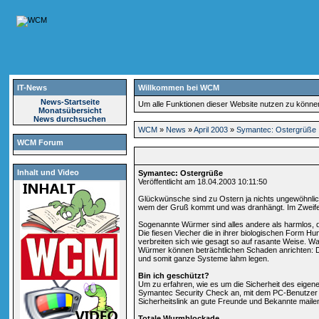
IT-News
Willkommen bei WCM
News-Startseite
Um alle Funktionen dieser Website nutzen zu könn
Monatsübersicht
News durchsuchen
WCM
»
News
»
April 2003
»
Symantec: Ostergrüße
WCM Forum
Inhalt und Video
Symantec: Ostergrüße
Veröffentlicht am 18.04.2003 10:11:50
Glückwünsche sind zu Ostern ja nichts ungewöhnlic
wem der Gruß kommt und was dranhängt. Im Zweifel 
Sogenannte Würmer sind alles andere als harmlos, da
Die fiesen Viecher die in ihrer biologischen Form H
verbreiten sich wie gesagt so auf rasante Weise. W
Würmer können beträchtlichen Schaden anrichten: 
und somit ganze Systeme lahm legen.
Bin ich geschützt?
Um zu erfahren, wie es um die Sicherheit des eigene
Symantec Security Check an, mit dem PC-Benutzer ih
Sicherheitslink an gute Freunde und Bekannte mailen.
Totale Wurmblockade