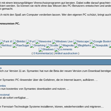
t mit einem leistungsfähigen Virenschutzprogramm gut beraten. Dabei sollte darauf geachtet
ckiert werden. So können sie nicht ohne das Wissen des PC-Benutzers entwischen und ander
st gemacht.
ch nicht den Spaß am Computer verderben lassen. Wer den eigenen PC schützt, bringt auch 
verwurmten PC.
(
0 Kommentar(e)
|
Artikel ausdrucken
)
ta
h zur Version 11 an. Symantec hat nun die Beta der neuen Version zum Download bereitgestellt
eter Symantec PC-Anwender über die Gefahren, die im Internet lauern, aufklären. ...
enlos
n nun kostenlos von Symantec downloaden und nutzen. ...
essional
t ab sofort verfügbar....
 Fernstart-Technologie Systeme installieren, klonen, wiederherstellen und migrieren....