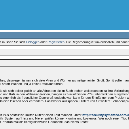
en müssen Sie sich
Einloggen
oder
Registrieren
. Die Registrierung ist unverbindlich und daue
hes, deswegen tarnen sich viele Viren und Würmer als nettgemeinter Gruß. Somit sollte ma
sofort löschen und ja keine Datei ausführen!
 sie sich selbst gleich an alle Adressen die im Buch stehen weitersenden ist ihre Verbreitun
und und Katz in den Wahnsinn treiben, hängen sich in infizierten PCs unbemerkt an ausgehen
as eigentlich als freundlicher Ostergruß gedacht war, kann für den Empfänger zum Problem
Dateien löschen oder verändern, Passwörter ausspähen, Hintertüren für weitere Schadensp
n PCs bestellt ist, sollten Nutzer einen Test machen. Unter
http://security.symantec.com/
r System auf Herz und Nieren prüfen können - online und kostenlos. Wer noch einen Tipp f
 Endlich mal ein richtig sinnvolles Geschenk, das nichts kostet!