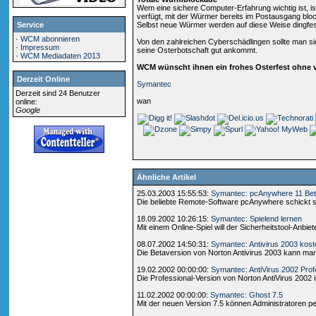
Wem eine sichere Computer-Erfahrung wichtig ist, is
verfügt, mit der Würmer bereits im Postausgang blo
Service
Selbst neue Würmer werden auf diese Weise dingfe
·
WCM abonnieren
Von den zahlreichen Cyberschädlingen sollte man si
·
Impressum
seine Osterbotschaft gut ankommt.
·
WCM Mediadaten 2013
WCM wünscht ihnen ein frohes Osterfest ohne 
Derzeit Online
Symantec
Derzeit sind 24 Benutzer
wan
online:
Google
Ähnliche Artikel
25.03.2003 15:55:53:
Symantec: pcAnywhere 11 Be
Die beliebte Remote-Software pcAnywhere schickt sic
18.09.2002 10:26:15:
Symantec: Spielend lernen
Mit einem Online-Spiel will der Sicherheitstool-Anbi
08.07.2002 14:50:31:
Symantec: Antivirus 2003 kost
Die Betaversion von Norton Antivirus 2003 kann ma
19.02.2002 00:00:00:
Symantec: AntiVirus 2002 Prof
Die Professional-Version von Norton AntiVirus 2002 is
11.02.2002 00:00:00:
Symantec: Ghost 7.5
Mit der neuen Version 7.5 können Administratoren per