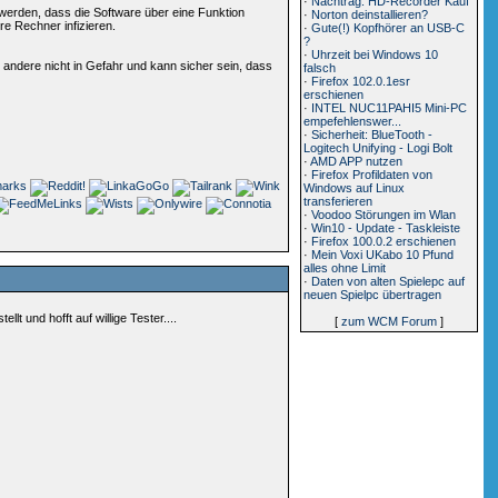
·
Nachtrag: HD-Recorder Kauf
 werden, dass die Software über eine Funktion
·
Norton deinstallieren?
e Rechner infizieren.
·
Gute(!) Kopfhörer an USB-C
?
·
Uhrzeit bei Windows 10
andere nicht in Gefahr und kann sicher sein, dass
falsch
·
Firefox 102.0.1esr
erschienen
·
INTEL NUC11PAHI5 Mini-PC
empefehlenswer...
·
Sicherheit: BlueTooth -
Logitech Unifying - Logi Bolt
·
AMD APP nutzen
·
Firefox Profildaten von
Windows auf Linux
transferieren
·
Voodoo Störungen im Wlan
·
Win10 - Update - Taskleiste
·
Firefox 100.0.2 erschienen
·
Mein Voxi UKabo 10 Pfund
alles ohne Limit
·
Daten von alten Spielepc auf
neuen Spielpc übertragen
 und hofft auf willige Tester....
[
zum WCM Forum
]