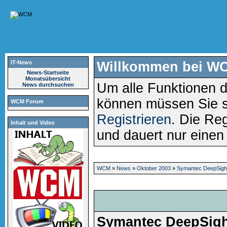
IT-News
Willkommen bei W
News-Startseite
Monatsübersicht
Um alle Funktionen d
News durchsuchen
können müssen Sie 
WCM Forum
Registrieren
. Die Reg
Inhalt und Video
und dauert nur eine
WCM
»
News
»
Oktober 2003
»
Symantec DeepSigh
Symantec DeepSigh