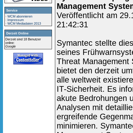
Management System
Service
Veröffentlicht am 29
·
WCM abonnieren
·
Impressum
21:42:31
·
WCM Mediadaten 2013
Derzeit Online
Derzeit sind 18 Benutzer
Symantec stellte die
online:
Google
seines Frühwarnsys
Threat Management 
bietet den derzeit u
alle weltweit existie
IT-Sicherheit. Es in
akute Bedrohungen un
Analysen mit detailli
ergreifende Gegenm
minimieren. Symante