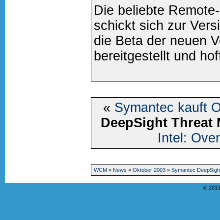
Die beliebte Remote
schickt sich zur Ver
die Beta der neuen 
bereitgestellt und hoff
«
Symantec kauft 
DeepSight Threat
Intel: Ove
WCM
»
News
»
Oktober 2003
»
Symantec DeepSigh
© 2013