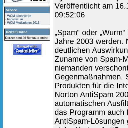
Veröffentlicht am 16
Service
09:52:06
·
WCM abonnieren
·
Impressum
·
WCM Mediadaten 2013
„Spam“ oder „Wurm“ 
Derzeit Online
Derzeit sind 26 Benutzer online
Jahre 2003 werden. 
deutlichen Auswirku
Zuname von Spam-Mai
niemanden verschont
Gegenmaßnahmen. Sy
Produkten für die Int
Norton AntiSpam 200
automatischen Ausfil
das Programm auch f
AntiSpam-Lösungen g