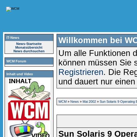
IT-News
Willkommen bei W
News-Startseite
Monatsübersicht
Um alle Funktionen d
News durchsuchen
können müssen Sie 
WCM Forum
Registrieren
. Die Reg
Inhalt und Video
und dauert nur eine
WCM
»
News
»
Mai 2002
»
Sun Solaris 9 Operating
Sun Solaris 9 Oper