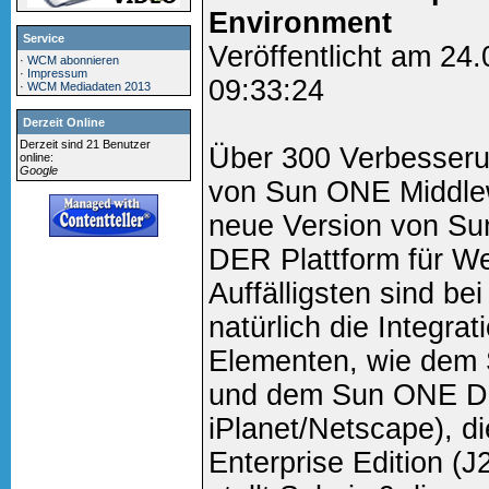
Environment
Service
Veröffentlicht am 24
·
WCM abonnieren
·
Impressum
09:33:24
·
WCM Mediadaten 2013
Derzeit Online
Derzeit sind 21 Benutzer
Über 300 Verbesserun
online:
Google
von Sun ONE Middlew
neue Version von Su
DER Plattform für 
Auffälligsten sind be
natürlich die Integra
Elementen, wie dem 
und dem Sun ONE Dir
iPlanet/Netscape), di
Enterprise Edition (