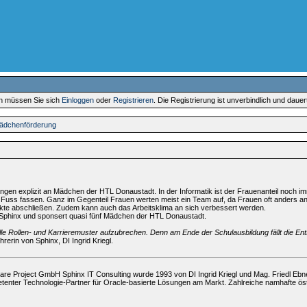
en müssen Sie sich
Einloggen
oder
Registrieren
. Die Registrierung ist unverbindlich und daue
Mädchenförderung
rungen explizit an Mädchen der HTL Donaustadt. In der Informatik ist der Frauenanteil noch i
T Fuss fassen. Ganz im Gegenteil Frauen werten meist ein Team auf, da Frauen oft anders a
jekte abschließen. Zudem kann auch das Arbeitsklima an sich verbessert werden.
 Sphinx und sponsert quasi fünf Mädchen der HTL Donaustadt.
le Rollen- und Karrieremuster aufzubrechen. Denn am Ende der Schulausbildung fällt die Ent
rerin von Sphinx, DI Ingrid Kriegl.
ware Project GmbH Sphinx IT Consulting wurde 1993 von DI Ingrid Kriegl und Mag. Friedl Eb
mpetenter Technologie-Partner für Oracle-basierte Lösungen am Markt. Zahlreiche namhafte ö