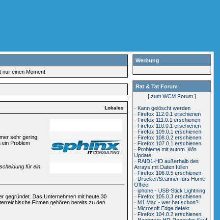
Werbung
rt nur einen Moment.
Rat & Tat Forum
[
zum WCM Forum
]
Lokales
·
Kann gelöscht werden
·
Firefox 112.0.1 erschienen
·
Firefox 111.0.1 erschienen
·
Firefox 110.0.1 erschienen
·
Firefox 109.0.1 erschienen
mmer sehr gering.
·
Firefox 108.0.2 erschienen
n ein Problem
·
Firefox 107.0.1 erschienen
·
Probleme mit autom. Win
Update
·
RAID1-HD außerhalb des
scheidung für ein
Arrays mit Daten füllen
·
Firefox 106.0.5 erschienen
·
Drucker/Scanner fürs Home
Office
·
iphone - USB-Stick Lightning
·
Firefox 105.0.3 erschienen
ner gegründet. Das Unternehmen mit heute 30
·
M1 Mac - wer hat schon?
sterreichische Firmen gehören bereits zu den
·
Microsoft Edge defekt
·
Firefox 104.0.2 erschienen
·
Nachtrag: HD-Recorder Kauf