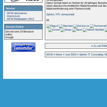
htl donaustadt
Diese Schule feiert im Herbst ihr 20-jähriges Besteh
einen überdurchschnittlichen Mädchenanteil und die 
Service
Mädchenförderung eine Partnerschaft.
·
WCM abonnieren
Sphinx
;
HTL donaustadt
·
Impressum
·
WCM Mediadaten 2013
bit
Derzeit Online
Derzeit sind 19 Benutzer
online:
Google
«
Zu viel RAM
WCM
»
News
»
Juni 2003
»
Sphinx IT Consulting: 