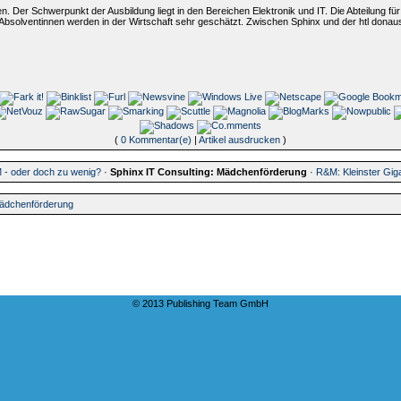
en. Der Schwerpunkt der Ausbildung liegt in den Bereichen Elektronik und IT. Die Abteilung f
Absolventinnen werden in der Wirtschaft sehr geschätzt. Zwischen Sphinx und der htl donaust
(
0 Kommentar(e)
|
Artikel ausdrucken
)
 - oder doch zu wenig?
·
Sphinx IT Consulting: Mädchenförderung
·
R&M: Kleinster Gig
Mädchenförderung
© 2013 Publishing Team GmbH