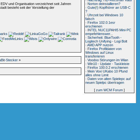
·
Norton deinstallieren?
ür EDV und Organisation verzeichnet seit Jahren
·
Gute(!) Kopfhörer an USB-C
adt besteht seit der Vorstellung der
?
·
Uhrzeit bei Windows 10
falsch
·
Firefox 102.0.1esr
erschienen
·
INTEL NUC11PAHI5 Mini-PC
empefehlenswer...
·
Sicherheit: BlueTooth -
Logitech Unifying - Logi Bolt
·
AMD APP nutzen
·
Firefox Profildaten von
Windows auf Linux
transferieren
·
Voodoo Störungen im Wlan
aBit-Stecker
»
·
Win10 - Update - Taskleiste
·
Firefox 100.0.2 erschienen
·
Mein Voxi UKabo 10 Pfund
alles ohne Limit
·
Daten von alten Spielepc auf
neuen Spielpc übertragen
[
zum WCM Forum
]