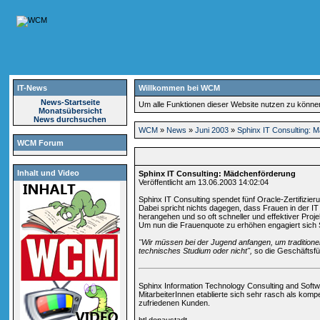
IT-News
Willkommen bei WCM
News-Startseite
Um alle Funktionen dieser Website nutzen zu könn
Monatsübersicht
News durchsuchen
WCM
»
News
»
Juni 2003
»
Sphinx IT Consulting: 
WCM Forum
Inhalt und Video
Sphinx IT Consulting: Mädchenförderung
Veröffentlicht am 13.06.2003 14:02:04
Sphinx IT Consulting spendet fünf Oracle-Zertifizie
Dabei spricht nichts dagegen, dass Frauen in der I
herangehen und so oft schneller und effektiver Pro
Um nun die Frauenquote zu erhöhen engagiert sich
"Wir müssen bei der Jugend anfangen, um traditionel
technisches Studium oder nicht",
so die Geschäftsfüh
Sphinx Information Technology Consulting and Soft
MitarbeiterInnen etablierte sich sehr rasch als ko
zufriedenen Kunden.