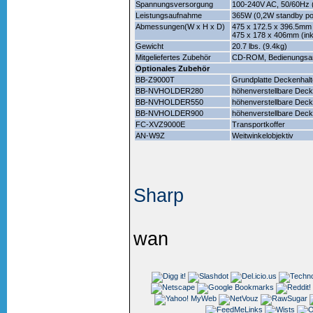
Spannungsversorgung
100-240V AC, 50/60Hz (
Leistungsaufnahme
365W (0,2W standby p
Abmessungen(W x H x D)
475 x 172.5 x 396.5mm
475 x 178 x 406mm (ink
Gewicht
20.7 lbs. (9.4kg)
Mitgeliefertes Zubehör
CD-ROM, Bedienungsanl
Optionales Zubehör
BB-Z9000T
Grundplatte Deckenhal
BB-NVHOLDER280
höhenverstellbare Dec
BB-NVHOLDER550
höhenverstellbare Dec
BB-NVHOLDER900
höhenverstellbare Dec
FC-XVZ9000E
Transportkoffer
AN-W9Z
Weitwinkelobjektiv
Sharp
wan