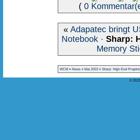
(
0 Kommentar(
«
Adapatec bringt U
Notebook
·
Sharp: 
Memory St
WCM
»
News
»
Mai 2003
»
Sharp: High-End-Projekt
© 2013