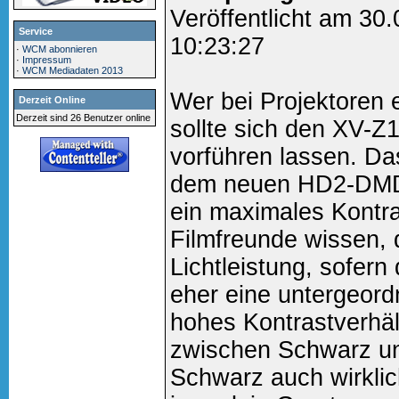
Veröffentlicht am 30
Service
10:23:27
·
WCM abonnieren
·
Impressum
·
WCM Mediadaten 2013
Wer bei Projektoren e
Derzeit Online
Derzeit sind 26 Benutzer online
sollte sich den XV-
vorführen lassen. Da
dem neuen HD2-DMD S
ein maximales Kontra
Filmfreunde wissen,
Lichtleistung, sofern 
eher eine untergeordn
hohes Kontrastverhält
zwischen Schwarz und
Schwarz auch wirklic