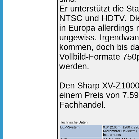
Er unterstützt die S
NTSC und HDTV. Die
in Europa allerdings
ungewiss. Irgendwann
kommen, doch bis da
Vollbild-Formate 75
werden.
Den Sharp XV-Z10000
einem Preis von 7.590
Fachhandel.
Technische Daten
DLP-System
0.8" (2.0cm) 1280 x 720
Micromirror Device™ 
Instruments