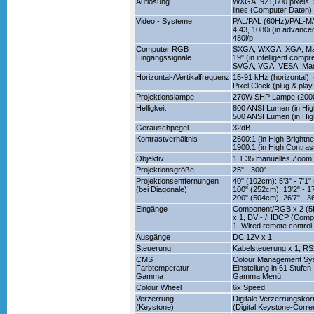
Auflösung
WXGA, 921,600 pixels, 
lines (Computer Daten)
Video - Systeme
PAL/PAL (60Hz)/PAL-
4.43, 1080i (in advanced
480i/p
Computer RGB
SXGA, WXGA, XGA, Ma
Eingangssignale
19" (in intelligent compr
SVGA, VGA, VESA, Mac
Horizontal-/Vertikalfrequenz
15-91 kHz (horizontal),
Pixel Clock (plug & pl
Projektionslampe
270W SHP Lampe (2000
Helligkeit
800 ANSI Lumen (in Hig
500 ANSI Lumen (in Hi
Geräuschpegel
32dB
Kontrastverhältnis
2600:1 (in High Bright
1900:1 (in High Contra
Objektiv
1:1.35 manuelles Zoom,
Projektionsgröße
25" - 300"
Projektionsentfernungen
40" (102cm): 5'3" - 7'1"
(bei Diagonale)
100" (252cm): 13'2" - 17
200" (504cm): 26'7" - 36
Eingänge
Component/RGB x 2 (5R
x 1, DVI-I/HDCP (Compo
1, Wired remote control
Ausgänge
DC 12V x 1
Steuerung
Kabelsteuerung x 1, R
CMS
Colour Management Sy
Farbtemperatur
Einstellung in 61 Stufen
Gamma
Gamma Menü
Colour Wheel
6x Speed
Verzerrung
Digitale Verzerrungskor
(Keystone)
(Digital Keystone-Corre