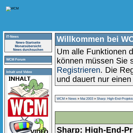
IT-News
Willkommen bei W
News-Startseite
Monatsübersicht
Um alle Funktionen d
News durchsuchen
können müssen Sie 
WCM Forum
Registrieren
. Die Reg
Inhalt und Video
und dauert nur eine
WCM
»
News
»
Mai 2003
»
Sharp: High-End-Projekt
Sharp: High-End-Pr