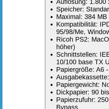
Auflösung: 1.800 
Speicher: Standa
Maximal: 384 MB
Kompatibilität: I
95/98/Me, Windo
Ricoh PS2: MacOs
höher)
Schnittstellen: IE
10/100 base TX 
Papiergröße: A6 
Ausgabekassette::
Papiergewicht: No
Dickpapier: 90 bi
Papierzufuhr: 250
Bypass