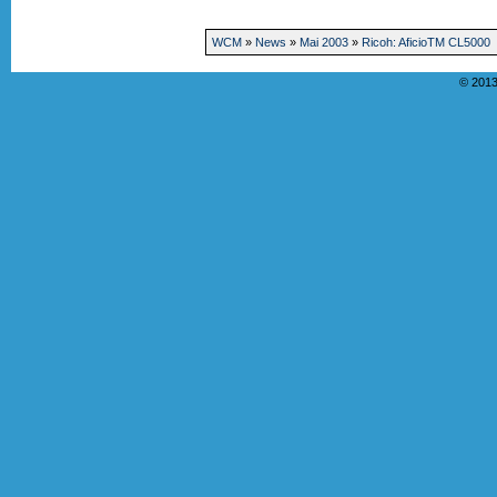
WCM
»
News
»
Mai 2003
»
Ricoh: AficioTM CL5000
© 2013