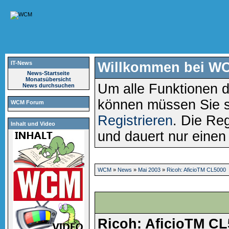
IT-News
Willkommen bei W
News-Startseite
Monatsübersicht
Um alle Funktionen d
News durchsuchen
können müssen Sie 
WCM Forum
Registrieren
. Die Reg
Inhalt und Video
und dauert nur eine
WCM
»
News
»
Mai 2003
»
Ricoh: AficioTM CL5000
Ricoh: AficioTM CL