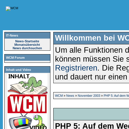
IT-News
Willkommen bei W
News-Startseite
Monatsübersicht
Um alle Funktionen d
News durchsuchen
können müssen Sie 
WCM Forum
Registrieren
. Die Reg
Inhalt und Video
und dauert nur eine
WCM
»
News
»
November 2003
»
PHP 5: Auf dem W
PHP 5: Auf dem We