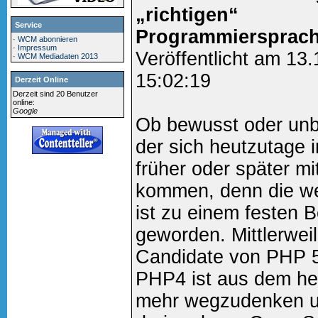
„richtigen“
Service
Programmiersprac
·
WCM abonnieren
·
Impressum
Veröffentlicht am 13
·
WCM Mediadaten 2013
15:02:19
Derzeit Online
Derzeit sind 20 Benutzer
online:
Google
Ob bewusst oder unb
der sich heutzutage
früher oder später m
kommen, denn die wei
ist zu einem festen 
geworden. Mittlerweil
Candidate von PHP 5 
PHP4 ist aus dem he
mehr wegzudenken un