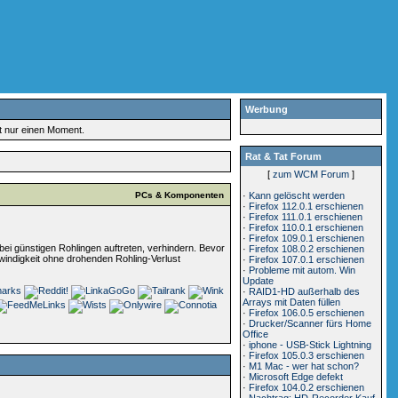
Werbung
rt nur einen Moment.
Rat & Tat Forum
[
zum WCM Forum
]
PCs & Komponenten
·
Kann gelöscht werden
·
Firefox 112.0.1 erschienen
·
Firefox 111.0.1 erschienen
·
Firefox 110.0.1 erschienen
·
Firefox 109.0.1 erschienen
 bei günstigen Rohlingen auftreten, verhindern. Bevor
·
Firefox 108.0.2 erschienen
indigkeit ohne drohenden Rohling-Verlust
·
Firefox 107.0.1 erschienen
·
Probleme mit autom. Win
Update
·
RAID1-HD außerhalb des
Arrays mit Daten füllen
·
Firefox 106.0.5 erschienen
·
Drucker/Scanner fürs Home
Office
·
iphone - USB-Stick Lightning
·
Firefox 105.0.3 erschienen
·
M1 Mac - wer hat schon?
·
Microsoft Edge defekt
·
Firefox 104.0.2 erschienen
·
Nachtrag: HD-Recorder Kauf