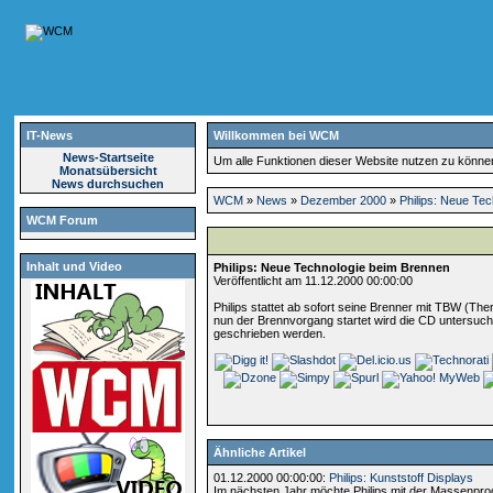
IT-News
Willkommen bei WCM
News-Startseite
Um alle Funktionen dieser Website nutzen zu könn
Monatsübersicht
News durchsuchen
WCM
»
News
»
Dezember 2000
»
Philips: Neue Te
WCM Forum
Inhalt und Video
Philips: Neue Technologie beim Brennen
Veröffentlicht am 11.12.2000 00:00:00
Philips stattet ab sofort seine Brenner mit TBW (The
nun der Brennvorgang startet wird die CD untersuc
geschrieben werden.
Ähnliche Artikel
01.12.2000 00:00:00:
Philips: Kunststoff Displays
Im nächsten Jahr möchte Philips mit der Massenprod