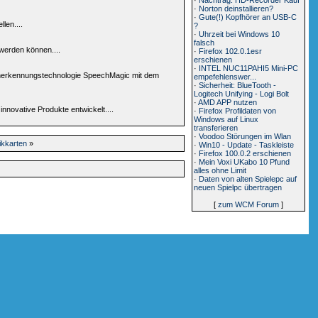
·
Norton deinstallieren?
·
Gute(!) Kopfhörer an USB-C
len....
?
·
Uhrzeit bei Windows 10
falsch
werden können....
·
Firefox 102.0.1esr
erschienen
·
INTEL NUC11PAHI5 Mini-PC
acherkennungstechnologie SpeechMagic mit dem
empefehlenswer...
·
Sicherheit: BlueTooth -
Logitech Unifying - Logi Bolt
·
AMD APP nutzen
nnovative Produkte entwickelt....
·
Firefox Profildaten von
Windows auf Linux
transferieren
·
Voodoo Störungen im Wlan
ikkarten
»
·
Win10 - Update - Taskleiste
·
Firefox 100.0.2 erschienen
·
Mein Voxi UKabo 10 Pfund
alles ohne Limit
·
Daten von alten Spielepc auf
neuen Spielpc übertragen
[
zum WCM Forum
]