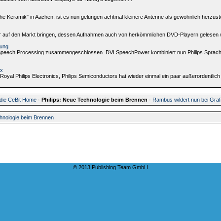
e Keramik" in Aachen, ist es nun gelungen achtmal kleinere Antenne als gewöhnlich herzustel
der auf den Markt bringen, dessen Aufnahmen auch von herkömmlichen DVD-Playern gelesen 
nung
lips Speech Processing zusammengeschlossen. DVI SpeechPower kombiniert nun Philips Spr
ox
l Philips Electronics, Philips Semiconductors hat wieder einmal ein paar außerordentlich i
 die CeBit Home
·
Philips: Neue Technologie beim Brennen
·
Rambus wildert nun bei Graf
chnologie beim Brennen
© 2013 Publishing Team GmbH