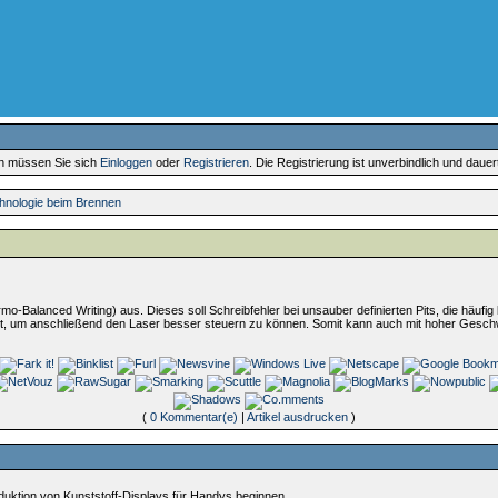
en müssen Sie sich
Einloggen
oder
Registrieren
. Die Registrierung ist unverbindlich und daue
chnologie beim Brennen
rmo-Balanced Writing) aus. Dieses soll Schreibfehler bei unsauber definierten Pits, die häufig
ht, um anschließend den Laser besser steuern zu können. Somit kann auch mit hoher Geschw
(
0 Kommentar(e)
|
Artikel ausdrucken
)
uktion von Kunststoff-Displays für Handys beginnen....