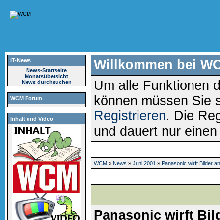
IT-News
Willkommen bei W
News-Startseite
Monatsübersicht
Um alle Funktionen d
News durchsuchen
können müssen Sie 
WCM Forum
Registrieren
. Die Reg
Inhalt und Video
und dauert nur eine
WCM
»
News
»
Juni 2001
»
Panasonic wirft Bilder a
Panasonic wirft Bil