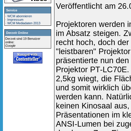
Veröffentlicht am 26
Service
·
WCM abonnieren
·
Impressum
Projektoren werden i
·
WCM Mediadaten 2013
im Absatz steigen. Z
Derzeit Online
Derzeit sind 19 Benutzer
recht hoch, doch der
online:
Google
"leistbaren" Projekto
präsentierte nun de
Projektor PT-LC70E. 
2,5kg wiegt, die Fläc
und somit wirklich ü
werden kann. Natürli
keinen Kinosaal aus,
Präsentationen im kle
ANSI-Lumen bei zug