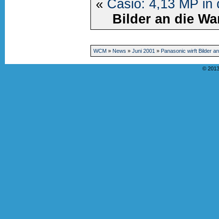
«
Casio: 4,13 MP in
Bilder an die W
WCM
»
News
»
Juni 2001
»
Panasonic wirft Bilder a
© 2013