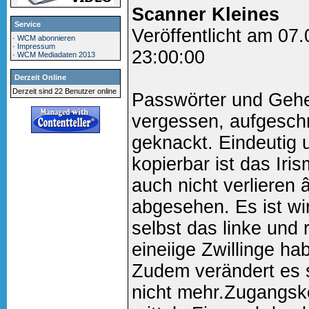
Scanner Kleines
Service
Veröffentlicht am 07
·
WCM abonnieren
·
Impressum
23:00:00
·
WCM Mediadaten 2013
Derzeit Online
Derzeit sind 22 Benutzer online
Passwörter und Ge
vergessen, aufgeschr
geknackt. Eindeutig
kopierbar ist das Ir
auch nicht verlieren 
abgesehen. Es ist wir
selbst das linke und
eineiige Zwillinge ha
Zudem verändert es 
nicht mehr.Zugangsko