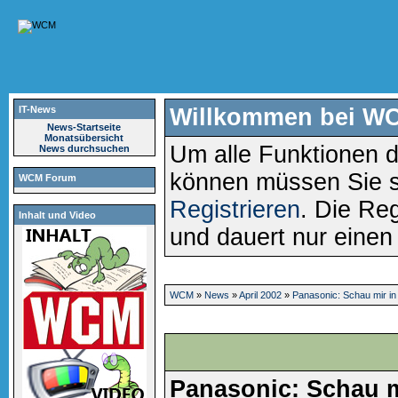
IT-News
Willkommen bei W
News-Startseite
Monatsübersicht
Um alle Funktionen d
News durchsuchen
können müssen Sie 
WCM Forum
Registrieren
. Die Reg
Inhalt und Video
und dauert nur eine
WCM
»
News
»
April 2002
»
Panasonic: Schau mir in
Panasonic: Schau m