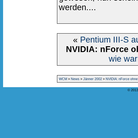
werden....
«
Pentium III-S 
NVIDIA: nForce o
wie wa
WCM
»
News
»
Jänner 2002
»
NVIDIA: nForce ohne
© 2013