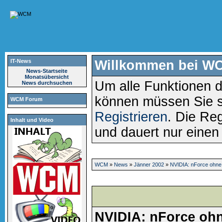
IT-News
Willkommen bei W
News-Startseite
Monatsübersicht
Um alle Funktionen d
News durchsuchen
können müssen Sie 
WCM Forum
Registrieren
. Die Reg
Inhalt und Video
und dauert nur eine
WCM
»
News
»
Jänner 2002
»
NVIDIA: nForce ohne
NVIDIA: nForce ohn