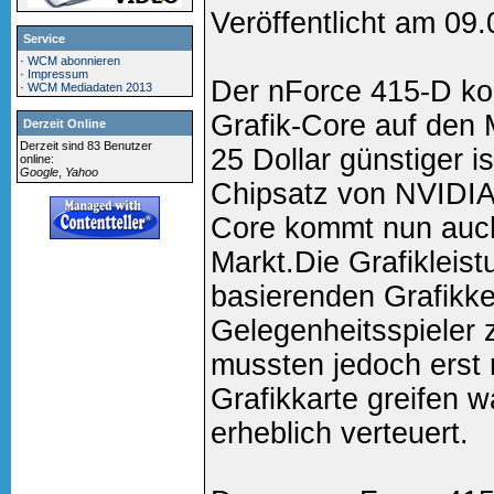
Veröffentlicht am 09
Service
·
WCM abonnieren
·
Impressum
Der nForce 415-D ko
·
WCM Mediadaten 2013
Grafik-Core auf den 
Derzeit Online
Derzeit sind 83 Benutzer
25 Dollar günstiger i
online:
Google
,
Yahoo
Chipsatz von NVIDIA 
Core kommt nun auc
Markt.Die Grafiklei
basierenden Grafikker
Gelegenheitsspieler 
mussten jedoch erst 
Grafikkarte greifen
erheblich verteuert.