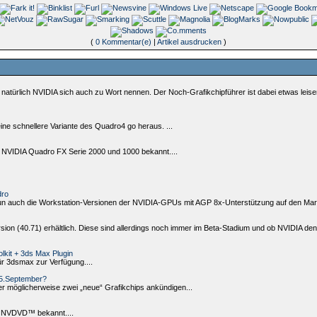
(
0 Kommentar(e)
|
Artikel ausdrucken
)
 natürlich NVIDIA sich auch zu Wort nennen. Der Noch-Grafikchipführer ist dabei etwas le
eine schnellere Variante des Quadro4 go heraus. ...
der NVIDIA Quadro FX Serie 2000 und 1000 bekannt....
dro
auch die Workstation-Versionen der NVIDIA-GPUs mit AGP 8x-Unterstützung auf den Mark
ersion (40.71) erhältlich. Diese sind allerdings noch immer im Beta-Stadium und ob NVIDI
lkit + 3ds Max Plugin
für 3dsmax zur Verfügung....
5.September?
er möglicherweise zwei „neue“ Grafikchips ankündigen...
rs NVDVD™ bekannt....