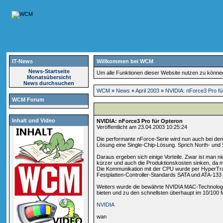
IT-News
Willkommen bei WCM
News-Startseite
Um alle Funktionen dieser Website nutzen zu könn
Monatsübersicht
News durchsuchen
WCM
»
News
»
April 2003
»
NVIDIA: nForce3 Pro fü
WCM Forum
Inhalt und Video
NVIDIA: nForce3 Pro für Opteron
Veröffentlicht am 23.04.2003 10:25:24
Die performante nForce-Serie wird nun auch bei dem
Lösung eine Single-Chip-Lösung. Sprich North- und 
Daraus ergeben sich einige Vorteile. Zwar ist man nic
kürzer und auch die Produktionskosten sinken, da m
Die Kommunikation mit der CPU wurde per HyperTrans
Festplatten-Controller-Standards SATA und ATA-133 
Weiters wurde die bewährte NVIDIA MAC-Technologie 
bieten und zu den schnellsten überhaupt im 10/100 M
NVIDIA
wan