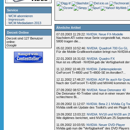
Service
·
WCM abonnieren
·
Impressum
·
WCM Mediadaten 2013
Ähnliche Artikel
Derzeit Online
07.03.2003 11:29:22:
NVIDIA: Neue FX-Modelle
Nachdem ATI seine neue Serie vorgestellt hat, muss
Derzeit sind 127 Benutzer
5800 tragen die...
online:
Google
05.02.2003 10:52:46:
NVIDIA: Quadro4 700 Go GL
Für die Mobile Grafikworkstation bringt nun NVIDIA 
22.01.2003 16:31:02:
NVIDIA: Quadro FX
Nun ist es offiziell - NVIDIA gab die Verfügbarkeit 
11.12.2002 10:46:23:
NVIDIA: Zahlenspielerein
GeForce4 Ti-4800 und Ti-4800-SE im Anrollen?...
12.11.2002 17:48:27:
NVIDIA: AGP 8x auch für Qua
Nach der GeForce4 Ti-4200 und MX440 kommen nun 
27.09.2002 08:57:39:
NVIDIA: Neue Detonator 40
Die Detonator 40-Treiber sind nun in einer neuen V
schlechtere Bi...
20.09.2002 11:12:07:
NVIDIA: Beta 2.1 NVidia Cg Too
NVidia stellt ein Update des Toolkit's und ein Plugin 
19.09.2002 13:03:22:
NVIDIA: NV18 und NV28 am 2
Wie digitimes berichtet, wird NVIDIA am 25.Septemb
11.09.2002 10:03:55:
NVIDIA: Neuer DVD-Player
NVidia gab nun die "Verfügbarkeit" des DVD Playe