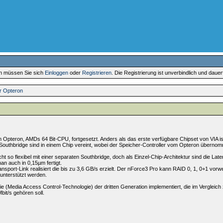
en müssen Sie sich
Einloggen
oder
Registrieren
. Die Registrierung ist unverbindlich und daue
r Opteron
 Opteron, AMDs 64 Bit-CPU, fortgesetzt. Anders als das erste verfügbare Chipset von VIA is
Southbridge sind in einem Chip vereint, wobei der Speicher-Controller vom Opteron überno
ht so flexibel mit einer separaten Southbridge, doch als Einzel-Chip-Architektur sind die Late
an auch in 0,15µm fertigt.
port-Link realisiert die bis zu 3,6 GB/s erzielt. Der nForce3 Pro kann RAID 0, 1, 0+1 vorwe
unterstützt werden.
(Media Access Control-Technologie) der dritten Generation implementiert, die im Vergleic
bit/s gehören soll.