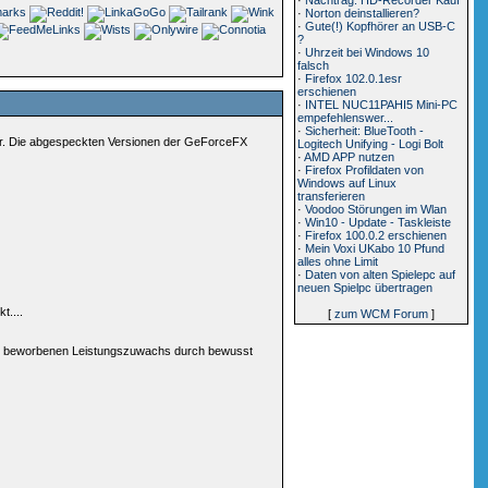
·
Norton deinstallieren?
·
Gute(!) Kopfhörer an USB-C
?
·
Uhrzeit bei Windows 10
falsch
·
Firefox 102.0.1esr
erschienen
·
INTEL NUC11PAHI5 Mini-PC
empefehlenswer...
·
Sicherheit: BlueTooth -
iser. Die abgespeckten Versionen der GeForceFX
Logitech Unifying - Logi Bolt
·
AMD APP nutzen
·
Firefox Profildaten von
Windows auf Linux
transferieren
·
Voodoo Störungen im Wlan
·
Win10 - Update - Taskleiste
·
Firefox 100.0.2 erschienen
·
Mein Voxi UKabo 10 Pfund
alles ohne Limit
·
Daten von alten Spielepc auf
neuen Spielpc übertragen
t....
[
zum WCM Forum
]
A den beworbenen Leistungszuwachs durch bewusst