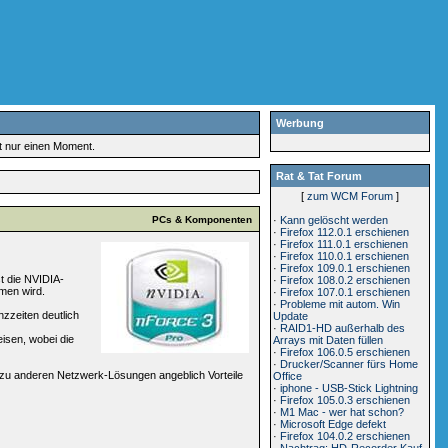
Werbung
rt nur einen Moment.
Rat & Tat Forum
[
zum WCM Forum
]
PCs & Komponenten
·
Kann gelöscht werden
·
Firefox 112.0.1 erschienen
·
Firefox 111.0.1 erschienen
·
Firefox 110.0.1 erschienen
·
Firefox 109.0.1 erschienen
t die NVIDIA-
·
Firefox 108.0.2 erschienen
mmen wird.
·
Firefox 107.0.1 erschienen
·
Probleme mit autom. Win
nzzeiten deutlich
Update
·
RAID1-HD außerhalb des
isen, wobei die
Arrays mit Daten füllen
·
Firefox 106.0.5 erschienen
·
Drucker/Scanner fürs Home
h zu anderen Netzwerk-Lösungen angeblich Vorteile
Office
·
iphone - USB-Stick Lightning
·
Firefox 105.0.3 erschienen
·
M1 Mac - wer hat schon?
·
Microsoft Edge defekt
·
Firefox 104.0.2 erschienen
·
Nachtrag: HD-Recorder Kauf