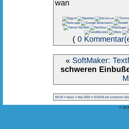
wan
(
0 Kommentar(
«
SoftMaker: Tex
schweren Einbuß
M
WCM
»
News
»
Mai 2003
»
NVIDIA mit schweren Ei
© 2013