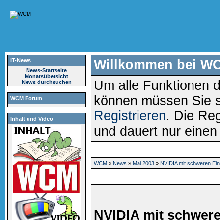
IT-News
Willkommen bei W
News-Startseite
Monatsübersicht
Um alle Funktionen d
News durchsuchen
können müssen Sie 
WCM Forum
Registrieren
. Die Reg
Inhalt und Video
und dauert nur eine
WCM
»
News
»
Mai 2003
»
NVIDIA mit schweren Ei
NVIDIA mit schwer