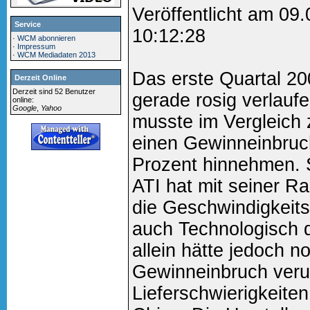
Veröffentlicht am 09
Service
10:12:28
·
WCM abonnieren
·
Impressum
·
WCM Mediadaten 2013
Das erste Quartal 200
Derzeit Online
Derzeit sind 52 Benutzer
gerade rosig verlauf
online:
Google
,
Yahoo
musste im Vergleich
einen Gewinneinbruc
Prozent hinnehmen. 
ATI hat mit seiner R
die Geschwindigkeit
auch Technologisch 
allein hätte jedoch 
Gewinneinbruch verur
Lieferschwierigkeite