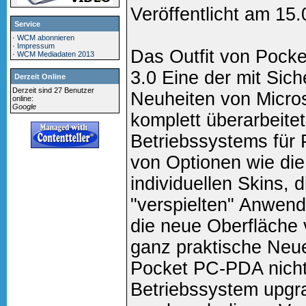
Veröffentlicht am 15
Service
·
WCM abonnieren
·
Impressum
Das Outfit von Pock
·
WCM Mediadaten 2013
3.0 Eine der mit Sich
Derzeit Online
Derzeit sind 27 Benutzer
Neuheiten von Micros
online:
Google
komplett überarbeite
Betriebssystems für
von Optionen wie die
individuellen Skins, 
"verspielten" Anwend
die neue Oberfläche
ganz praktische Neu
Pocket PC-PDA nicht
Betriebssystem upgra