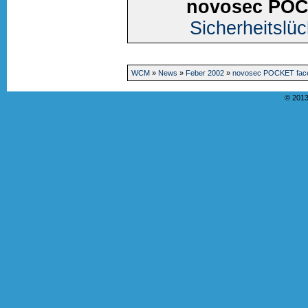
novosec POCK
Sicherheitslüc
WCM
»
News
»
Feber 2002
»
novosec POCKET facel
© 2013