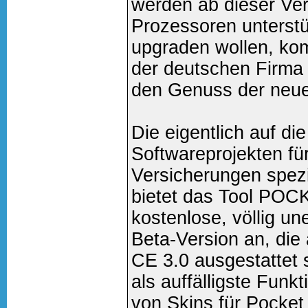
werden ab dieser Ve
Prozessoren unterstüt
upgraden wollen, ko
der deutschen Firma
den Genuss der neue
Die eigentlich auf di
Softwareprojekten f
Versicherungen spezi
bietet das Tool POCKE
kostenlose, völlig u
Beta-Version an, die
CE 3.0 ausgestattet 
als auffälligste Funk
von Skins für Pocke