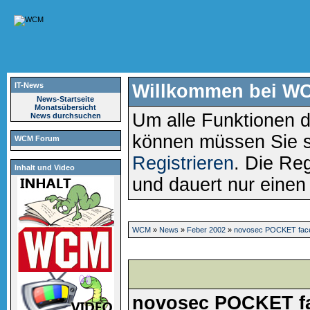
IT-News
Willkommen bei W
News-Startseite
Monatsübersicht
Um alle Funktionen d
News durchsuchen
können müssen Sie 
WCM Forum
Registrieren
. Die Reg
Inhalt und Video
und dauert nur eine
WCM
»
News
»
Feber 2002
»
novosec POCKET facel
novosec POCKET fa