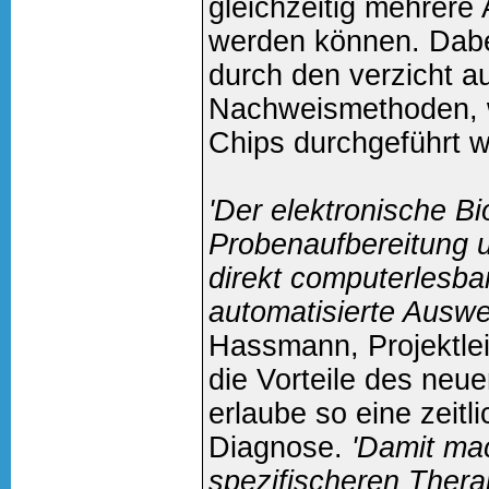
gleichzeitig mehrere
werden können. Dabe
durch den verzicht a
Nachweismethoden, 
Chips durchgeführt 
'Der elektronische Bio
Probenaufbereitung u
direkt computerlesbar
automatisierte Auswe
Hassmann, Projektlei
die Vorteile des ne
erlaube so eine zeitl
Diagnose.
'Damit ma
spezifischeren Thera