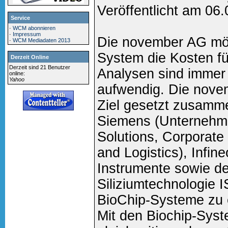
Veröffentlicht am 06
Service
·
WCM abonnieren
·
Impressum
Die november AG möc
·
WCM Mediadaten 2013
System die Kosten fü
Derzeit Online
Derzeit sind 21 Benutzer
Analysen sind immer 
online:
Yahoo
aufwendig. Die nove
Ziel gesetzt zusamm
Siemens (Unternehm
Solutions, Corporate
and Logistics), Infi
Instrumente sowie de
Siliziumtechnologie 
BioChip-Systeme zu 
Mit den Biochip-Syst