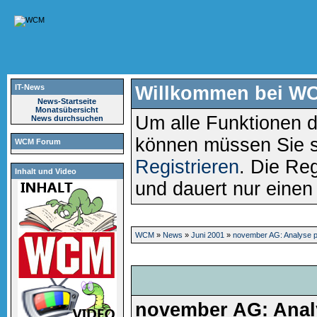
IT-News
Willkommen bei W
News-Startseite
Monatsübersicht
Um alle Funktionen d
News durchsuchen
können müssen Sie 
WCM Forum
Registrieren
. Die Reg
Inhalt und Video
und dauert nur eine
WCM
»
News
»
Juni 2001
»
november AG: Analyse p
november AG: Anal