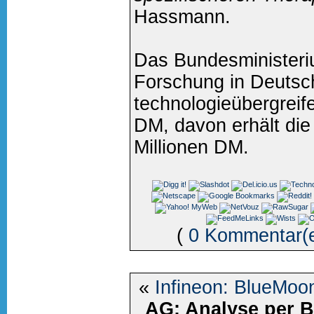
Hassmann.
Das Bundesministeri
Forschung in Deutsch
technologieübergreife
DM, davon erhält di
Millionen DM.
(
0 Kommentar(
«
Infineon: BlueMoon
AG: Analyse per 