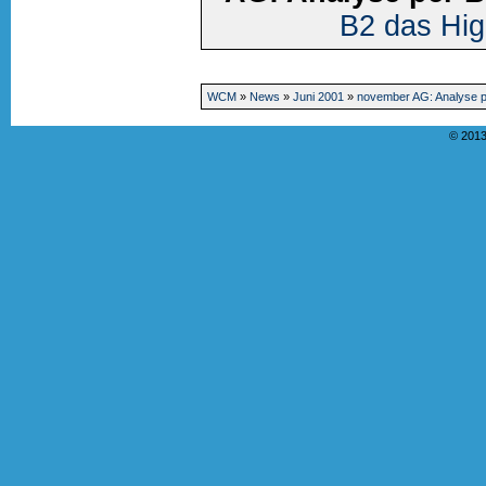
B2 das Hi
WCM
»
News
»
Juni 2001
»
november AG: Analyse p
© 2013