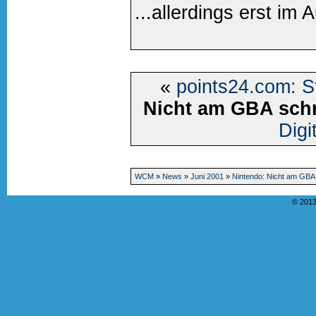
...allerdings erst im A
«
points24.com: S
Nicht am GBA sch
Digi
WCM
»
News
»
Juni 2001
»
Nintendo: Nicht am GBA
© 2013