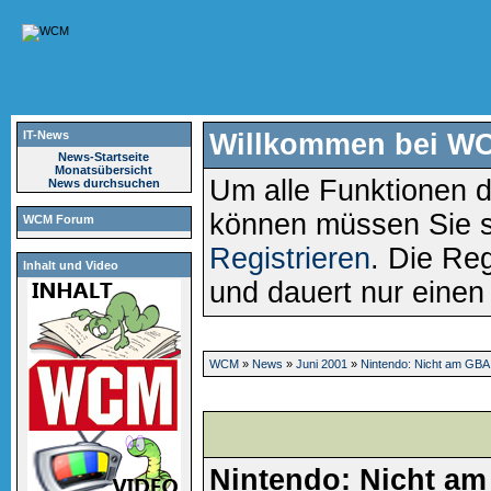
IT-News
Willkommen bei W
News-Startseite
Monatsübersicht
Um alle Funktionen d
News durchsuchen
können müssen Sie 
WCM Forum
Registrieren
. Die Reg
Inhalt und Video
und dauert nur eine
WCM
»
News
»
Juni 2001
»
Nintendo: Nicht am GBA
Nintendo: Nicht a