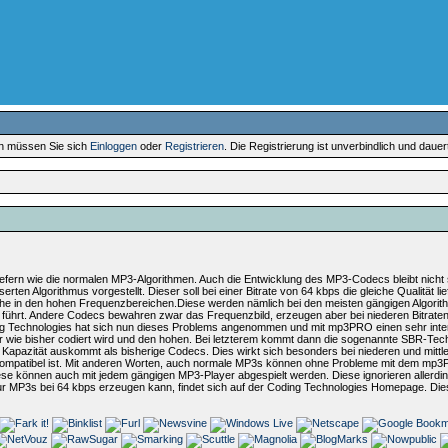
en müssen Sie sich
Einloggen
oder
Registrieren
. Die Registrierung ist unverbindlich und daue
t liefern wie die normalen MP3-Algorithmen. Auch die Entwicklung des MP3-Codecs bleibt nich
ten Algorithmus vorgestellt. Dieser soll bei einer Bitrate von 64 kbps die gleiche Qualität l
e in den hohen Frequenzbereichen.Diese werden nämlich bei den meisten gängigen Algorithm
ße führt. Andere Codecs bewahren zwar das Frequenzbild, erzeugen aber bei niederen Bitrat
ing Technologies hat sich nun dieses Problems angenommen und mit mp3PRO einen sehr inter
der wie bisher codiert wird und den hohen. Bei letzterem kommt dann die sogenannte SBR-Tec
r Kapazität auskommt als bisherige Codecs. Dies wirkt sich besonders bei niederen und mittler
rtskompatibel ist. Mit anderen Worten, auch normale MP3s können ohne Probleme mit dem mp
se können auch mit jedem gängigen MP3-Player abgespielt werden. Diese ignorieren allerd
ur MP3s bei 64 kbps erzeugen kann, findet sich auf der Coding Technologies Homepage. Die