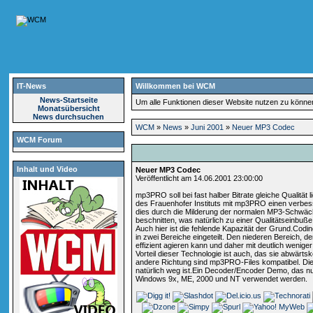
IT-News
Willkommen bei WCM
News-Startseite
Um alle Funktionen dieser Website nutzen zu könn
Monatsübersicht
News durchsuchen
WCM
»
News
»
Juni 2001
»
Neuer MP3 Codec
WCM Forum
Inhalt und Video
Neuer MP3 Codec
Veröffentlicht am 14.06.2001 23:00:00
mp3PRO soll bei fast halber Bitrate gleiche Qualitä
des Frauenhofer Instituts mit mp3PRO einen verbesser
dies durch die Milderung der normalen MP3-Schwäch
beschnitten, was natürlich zu einer Qualitätseinbu
Auch hier ist die fehlende Kapazität der Grund.Cod
in zwei Bereiche eingeteilt. Den niederen Bereich, 
effizient agieren kann und daher mit deutlich wenige
Vorteil dieser Technologie ist auch, das sie abwä
andere Richtung sind mp3PRO-Files kompatibel. Die
natürlich weg ist.Ein Decoder/Encoder Demo, das n
Windows 9x, ME, 2000 und NT verwendet werden.