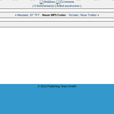
(
0 Kommentar(e)
|
Artikel ausdrucken
)
«
Maxdata: 15" TFT
·
Neuer MP3 Codec
·
Terratec: Neue Treiber
»
© 2013 Publishing Team GmbH