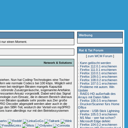
Werbung
rt nur einen Moment.
Rat & Tat Forum
[
zum WCM Forum
]
Network & Solutions
·
Kann gelöscht werden
·
Firefox 112.0.1 erschienen
·
Firefox 111.0.1 erschienen
·
Firefox 110.0.1 erschienen
·
Firefox 109.0.1 erschienen
t stehen. Nun hat Coding-Technologies eine Tochter
·
Firefox 108.0.2 erschienen
iefern wie normale Codecs bei 100 kbps. Möglich wird
·
Firefox 107.0.1 erschienen
en bei niedrigen Bitraten mangels Kapazität
·
Probleme mit autom. Win
en störende Zusatzgeräusche, sogenannte Artefakte.
Update
essanten Ansatz vorgestellt. Dabei wird das Signal
·
RAID1-HD außerhalb des
hnologie zum Einsatz, die in diesem Bereich überaus
Arrays mit Daten füllen
en Bitraten qualitativ sehr positiv aus.Der große
·
Firefox 106.0.5 erschienen
3PRO Decoder abgespielt werden aber auch in die
·
Drucker/Scanner fürs Home
ings den SBR-Teil, wodurch der Vorteil von mp3PRO
Office
ses kann allerdings nur mit den Betriebssystemen
·
iphone - USB-Stick Lightning
·
Firefox 105.0.3 erschienen
·
M1 Mac - wer hat schon?
·
Microsoft Edge defekt
·
Firefox 104.0.2 erschienen
·
Nachtrag: HD-Recorder Kauf