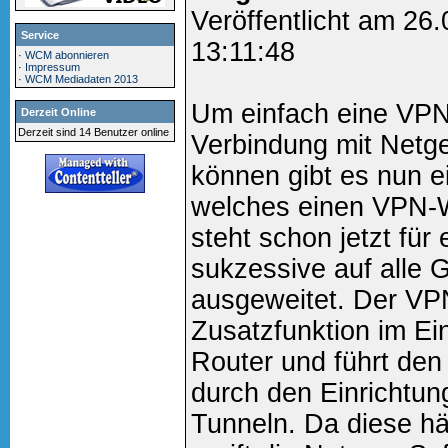
Veröffentlicht am 26
Service
13:11:48
·
WCM abonnieren
·
Impressum
·
WCM Mediadaten 2013
Um einfach eine VPN 
Derzeit Online
Derzeit sind 14 Benutzer online
Verbindung mit Netg
können gibt es nun 
welches einen VPN-W
steht schon jetzt für
sukzessive auf alle 
ausgeweitet. Der VPN
Zusatzfunktion im Ei
Router und führt den
durch den Einrichtu
Tunneln. Da diese hä