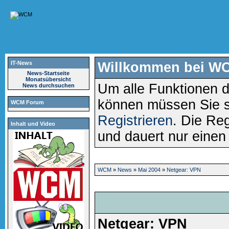
IT-News
Willkommen bei W
News-Startseite
Monatsübersicht
Um alle Funktionen d
News durchsuchen
können müssen Sie 
WCM Forum
Registrieren
. Die Reg
Inhalt und Video
und dauert nur eine
WCM
»
News
»
Mai 2004
»
Netgear: VPN
Netgear: VPN