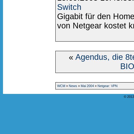
Switch
Gigabit für den Home
von Netgear kostet k
«
Agendus, die 8t
BI
WCM
»
News
»
Mai 2004
»
Netgear: VPN
© 2013