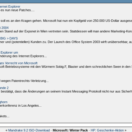
ternet Explorer
t es nun neue Patches....
soll es an den Kragen gehen. Microsoft hat nun ein Kopfgeld von 250.000 US-Dollar ausgeset
t 2004
nen Stand auf der Exponet in Wien vertreten sein. Stattdessen will man andere Marketing-Konz
: BIG > DAYS
er und (potentiellen) Kunden zu. Der Launch des Office System 2003 wirft unübersehbar, 
t Explorer um
nderung des Internet Explorers...
iges Vorrecht von Microsoft
oft Betriebssysteme mit den Würmern Sobig.F, Blaster und dem schrecklichen Swen in den S
l wegen Patentrechts-Verletzung...
Runde 2
 bestätigt, dass die Änderungen an seinem Instant Messaging Protokoll nicht nur aus Sicher
nghorn
erkonferenz in Los Angeles...
kets...
«
Mandrake 9.2 ISO-Download
·
Microsoft: Winter Pack
·
HP: Geschenke-Aktion
»