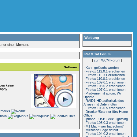
Werbung
rt nur einen Moment.
Rat & Tat Forum
[
zum WCM Forum
]
Software
·
Kann gelöscht werden
·
Firefox 112.0.1 erschienen
·
Firefox 111.0.1 erschienen
·
Firefox 110.0.1 erschienen
·
Firefox 109.0.1 erschienen
eben keine
·
Firefox 108.0.2 erschienen
raphy.
·
Firefox 107.0.1 erschienen
·
Probleme mit autom. Win
Update
·
RAID1-HD außerhalb des
Arrays mit Daten füllen
·
Firefox 106.0.5 erschienen
·
Drucker/Scanner fürs Home
Office
·
iphone - USB-Stick Lightning
·
Firefox 105.0.3 erschienen
·
M1 Mac - wer hat schon?
·
Microsoft Edge defekt
·
Firefox 104.0.2 erschienen