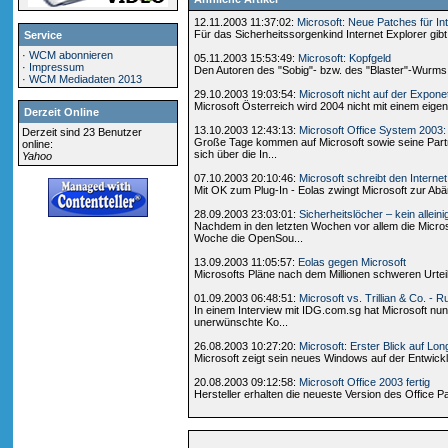
12.11.2003 11:37:02:
Microsoft: Neue Patches für In
Für das Sicherheitssorgenkind Internet Explorer gib
Service
·
WCM abonnieren
05.11.2003 15:53:49:
Microsoft: Kopfgeld
·
Impressum
Den Autoren des "Sobig"- bzw. des "Blaster"-Wurms 
·
WCM Mediadaten 2013
29.10.2003 19:03:54:
Microsoft nicht auf der Expone
Microsoft Österreich wird 2004 nicht mit einem eige
Derzeit Online
13.10.2003 12:43:13:
Microsoft Office System 2003
Derzeit sind 23 Benutzer
Große Tage kommen auf Microsoft sowie seine Partn
online:
sich über die In...
Yahoo
07.10.2003 20:10:46:
Microsoft schreibt den Interne
Mit OK zum Plug-In - Eolas zwingt Microsoft zur Abä
28.09.2003 23:03:01:
Sicherheitslöcher – kein allein
Nachdem in den letzten Wochen vor allem die Micros
Woche die OpenSou...
13.09.2003 11:05:57:
Eolas gegen Microsoft
Microsofts Pläne nach dem Millionen schweren Urtei
01.09.2003 06:48:51:
Microsoft vs. Trillian & Co. - 
In einem Interview mit IDG.com.sg hat Microsoft nun
unerwünschte Ko...
26.08.2003 10:27:20:
Microsoft: Erster Blick auf Lo
Microsoft zeigt sein neues Windows auf der Entwickl
20.08.2003 09:12:58:
Microsoft Office 2003 fertig
Hersteller erhalten die neueste Version des Office Pa