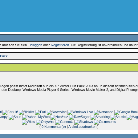
en müssen Sie sich
Einloggen
oder
Registrieren
. Die Registrierung ist unverbindlich und daue
r Pack
agen passt bietet Microsoft nun ein XP Winter Fun Pack 2003 an. In diesem befinden sich 
ür den Desktop, Windows Media Player 9 Series, Windows Movie Maker 2, and Digital Photog
(
0 Kommentar(e)
|
Artikel ausdrucken
)