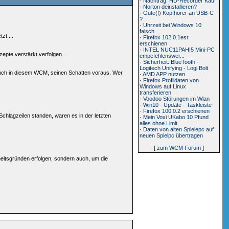
·
Nachtrag: HD-Recorder Kauf
·
Norton deinstallieren?
·
Gute(!) Kopfhörer an USB-C
?
·
Uhrzeit bei Windows 10
falsch
zt....
·
Firefox 102.0.1esr
erschienen
·
INTEL NUC11PAHI5 Mini-PC
epte verstärkt verfolgen....
empefehlenswer...
·
Sicherheit: BlueTooth -
Logitech Unifying - Logi Bolt
auch in diesem WCM, seinen Schatten voraus. Wer
·
AMD APP nutzen
·
Firefox Profildaten von
Windows auf Linux
transferieren
·
Voodoo Störungen im Wlan
·
Win10 - Update - Taskleiste
·
Firefox 100.0.2 erschienen
chlagzeilen standen, waren es in der letzten
·
Mein Voxi UKabo 10 Pfund
alles ohne Limit
·
Daten von alten Spielepc auf
neuen Spielpc übertragen
[
zum WCM Forum
]
heitsgründen erfolgen, sondern auch, um die