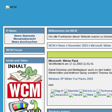
IT-News
Willkommen bei WCM
News-Startseite
Um alle Funktionen dieser Website nutzen zu könn
Monatsübersicht
News durchsuchen
WCM
»
News
»
November 2003
»
Microsoft: Winte
WCM Forum
Inhalt und Video
Microsoft: Winter Pack
Veröffentlicht am 17.11.2003 11:41:41
Damit Desktop und Mediaplayer auch zu den kalten T
Winterreifen und Antifrost-Spray sondern Themes f
Windows XP Winter Fun Packs 2003
wan
Ähnliche Artikel