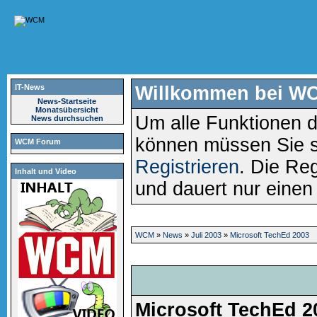
IT-News
Willkommen bei W
News-Startseite
Monatsübersicht
Um alle Funktionen d
News durchsuchen
können müssen Sie 
WCM Forum
Registrieren
. Die Reg
Inhalt und Video
und dauert nur eine
WCM
»
News
»
Juli 2003
»
Microsoft TechEd 2003
Microsoft TechEd 2