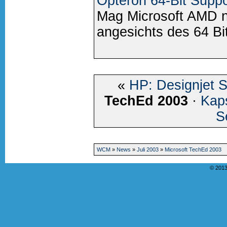
Opteron 64-Bit Suppo
Mag Microsoft AMD ni
angesichts des 64 Bit
«
HP: Designjet 
TechEd 2003
·
Kaps
S
WCM
»
News
»
Juli 2003
»
Microsoft TechEd 2003
© 2013