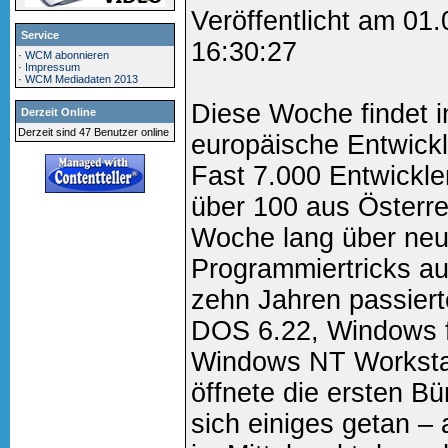
Veröffentlicht am 01
Service
16:30:27
·
WCM abonnieren
·
Impressum
·
WCM Mediadaten 2013
Diese Woche findet i
Derzeit Online
Derzeit sind 47 Benutzer online
europäische Entwickl
Fast 7.000 Entwickl
über 100 aus Österrei
Woche lang über neu
Programmiertricks a
zehn Jahren passierte
DOS 6.22, Windows f
Windows NT Workstat
öffnete die ersten B
sich einiges getan – 