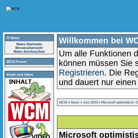
IT-News
Willkommen bei W
News-Startseite
Monatsübersicht
Um alle Funktionen d
News durchsuchen
können müssen Sie 
WCM Forum
Registrieren
. Die Reg
Inhalt und Video
und dauert nur eine
WCM
»
News
»
Juni 2003
»
Microsoft optimistisch:
Microsoft optimisti