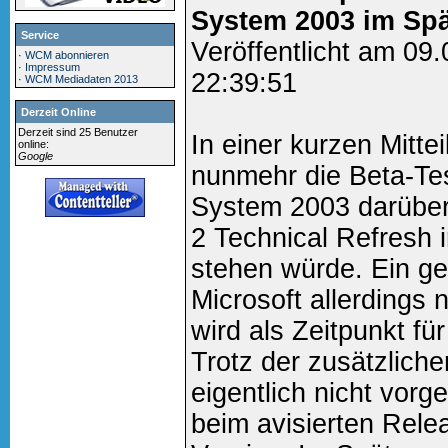
System 2003 im Sp
Service
Veröffentlicht am 09
·
WCM abonnieren
·
Impressum
22:39:51
·
WCM Mediadaten 2013
Derzeit Online
Derzeit sind 25 Benutzer
In einer kurzen Mittei
online:
Google
nunmehr die Beta-Tes
System 2003 darüber
2 Technical Refresh 
stehen würde. Ein g
Microsoft allerdings n
wird als Zeitpunkt f
Trotz der zusätzliche
eigentlich nicht vorg
beim avisierten Rele