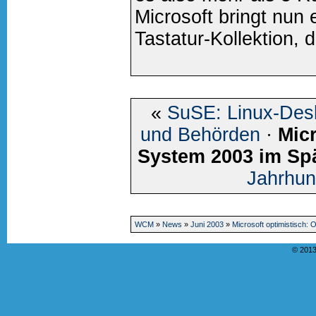
Microsoft bringt nun
Tastatur-Kollektion, d
«
SuSE: Linux-Des
und Behörden
·
Micr
System 2003 im S
Jahrhun
WCM
»
News
»
Juni 2003
»
Microsoft optimistisch:
© 2013