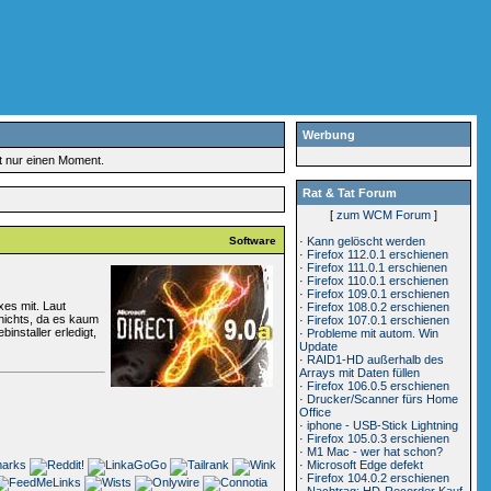
Werbung
rt nur einen Moment.
Rat & Tat Forum
[
zum WCM Forum
]
Software
·
Kann gelöscht werden
·
Firefox 112.0.1 erschienen
·
Firefox 111.0.1 erschienen
·
Firefox 110.0.1 erschienen
·
Firefox 109.0.1 erschienen
xes mit. Laut
·
Firefox 108.0.2 erschienen
nichts, da es kaum
·
Firefox 107.0.1 erschienen
installer erledigt,
·
Probleme mit autom. Win
Update
·
RAID1-HD außerhalb des
Arrays mit Daten füllen
·
Firefox 106.0.5 erschienen
·
Drucker/Scanner fürs Home
Office
·
iphone - USB-Stick Lightning
·
Firefox 105.0.3 erschienen
·
M1 Mac - wer hat schon?
·
Microsoft Edge defekt
·
Firefox 104.0.2 erschienen
·
Nachtrag: HD-Recorder Kauf