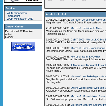
Service
·
WCM abonnieren
Ähnliche Artikel
·
Impressum
·
WCM Mediadaten 2013
21.03.2003 11:10:31:
Microsoft verschleppt Opteron
Mag Microsoft AMD nicht? Diese Frage stellt sich ang
Derzeit Online
21.03.2003 09:54:36:
Microsoft: Individuelle Maus
Mäuse gibt es wie Sand am Meer, um sich hier von d
Derzeit sind 27 Benutzer
Kollektion, die Mi...
online:
Google
12.03.2003 14:25:06:
CeBIT 2003: Microsoft Office
Auf der CeBIT hat Microsoft wieder ein wenig den Sch
10.03.2003 10:50:31:
Microsoft: Beta 2 vom neuen O
Das kommende Office-Paket hat nun die nächste Phas
25.02.2003 10:00:45:
Microsoft ist für DVD+RW
Die DVD+RW-Allianz erhält mächtige Rückendeckung
19.02.2003 02:58:37:
T-Mobile und Microsoft: Insta
Im Zuge der Verlautbarung zu Beginn des 3GSM World
neuen Insta...
18.02.2003 11:07:47:
Microsoft: Kupferfarbige Hol
Die „Raubkopie im Kleinen“, sprich von einem Freun
allerdings die...
10.02.2003 16:45:35:
Opera Webbrowser wird von MS
Anwender von Opera erhalten offenbar beim Betracht
03.02.2003 09:38:51:
Microsoft: Movie Maker 2 nun
Das Videoschnittprogramm von Microsoft steht ab so
23.01.2003 16:24:11:
Microsoft: Mehrere Security P