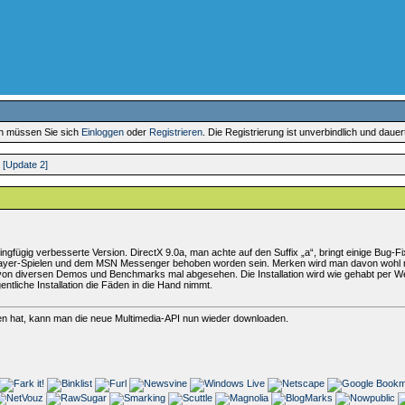
en müssen Sie sich
Einloggen
oder
Registrieren
. Die Registrierung ist unverbindlich und daue
a [Update 2]
ringfügig verbesserte Version. DirectX 9.0a, man achte auf den Suffix „a“, bringt einige Bug-Fi
tiplayer-Spielen und dem MSN Messenger behoben worden sein. Merken wird man davon wohl 
t, von diversen Demos und Benchmarks mal abgesehen. Die Installation wird wie gehabt per Web
entliche Installation die Fäden in die Hand nimmt.
n hat, kann man die neue Multimedia-API nun wieder downloaden.