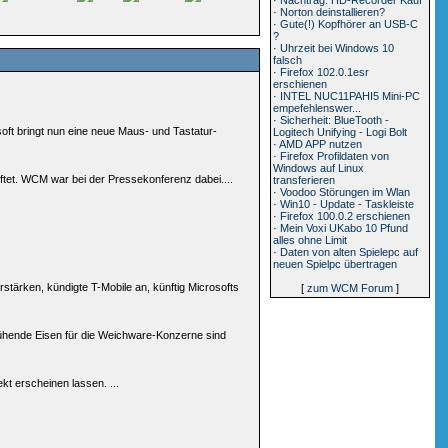
·
Norton deinstallieren?
·
Gute(!) Kopfhörer an USB-C
?
·
Uhrzeit bei Windows 10
falsch
·
Firefox 102.0.1esr
erschienen
·
INTEL NUC11PAHI5 Mini-PC
empefehlenswer...
·
Sicherheit: BlueTooth -
oft bringt nun eine neue Maus- und Tastatur-
Logitech Unifying - Logi Bolt
·
AMD APP nutzen
·
Firefox Profildaten von
Windows auf Linux
lüftet. WCM war bei der Pressekonferenz dabei....
transferieren
·
Voodoo Störungen im Wlan
·
Win10 - Update - Taskleiste
·
Firefox 100.0.2 erschienen
·
Mein Voxi UKabo 10 Pfund
alles ohne Limit
·
Daten von alten Spielepc auf
neuen Spielpc übertragen
tärken, kündigte T-Mobile an, künftig Microsofts
[
zum WCM Forum
]
glühende Eisen für die Weichware-Konzerne sind
t erscheinen lassen. ...