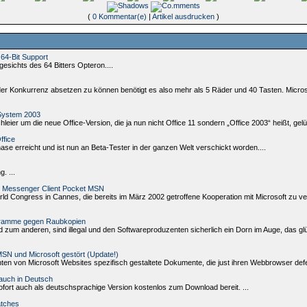
(
0 Kommentar(e)
|
Artikel ausdrucken
)
 64-Bit Support
esichts des 64 Bitters Opteron....
er Konkurrenz absetzen zu können benötigt es also mehr als 5 Räder und 40 Tasten. Micros
 System 2003
leier um die neue Office-Version, die ja nun nicht Office 11 sondern „Office 2003“ heißt, ge
ffice
e erreicht und ist nun an Beta-Tester in der ganzen Welt verschickt worden....
. ...
nt Messenger Client Pocket MSN
 Congress in Cannes, die bereits im März 2002 getroffene Kooperation mit Microsoft zu vers
ogramme gegen Raubkopien
d zum anderen, sind illegal und den Softwareproduzenten sicherlich ein Dorn im Auge, das 
N und Microsoft gestört (Update!)
en von Microsoft Websites spezifisch gestaltete Dokumente, die just ihren Webbrowser defek
 auch in Deutsch
fort auch als deutschsprachige Version kostenlos zum Download bereit. ...
atches