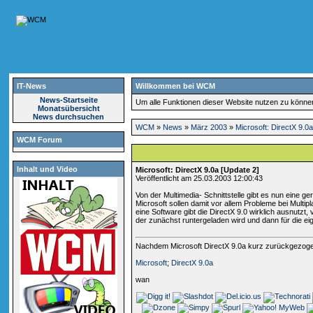
IT-News
Willkommen bei WCM
News-Startseite
Um alle Funktionen dieser Website nutzen zu könn
Monatsübersicht
News durchsuchen
WCM
»
News
»
März 2003
»
Microsoft: DirectX 9.0
WCM Forum
Inhalt und Video
Microsoft: DirectX 9.0a [Update 2]
Veröffentlicht am 25.03.2003 12:00:43
Von der Multimedia- Schnittstelle gibt es nun eine ge
Microsoft sollen damit vor allem Probleme bei Mul
eine Software gibt die DirectX 9.0 wirklich ausnutz
der zunächst runtergeladen wird und dann für die eig
Nachdem Microsoft DirectX 9.0a kurz zurückgezoge
Microsoft
;
DirectX 9.0a
wan