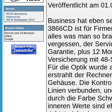
Veröffentlicht am 01
Service
·
WCM abonnieren
·
Impressum
Business hat eben se
·
WCM Mediadaten 2013
3866CD ist für Firme
Derzeit Online
Derzeit sind 24 Benutzer
alles was man so bra
online:
Google
vergessen, der Serv
Garantie, plus 12 Mo
Versicherung mit 48-
Für die Optik wurde 
erstrahlt der Rechne
Gehäuse. Die Kontrol
Linien verbunden, u
durch die Farbe Schw
inneren Werte sind 