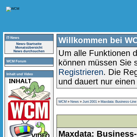
IT-News
Willkommen bei W
News-Startseite
Monatsübersicht
Um alle Funktionen d
News durchsuchen
können müssen Sie 
WCM Forum
Registrieren
. Die Reg
Inhalt und Video
und dauert nur eine
WCM
»
News
»
Juni 2001
»
Maxdata: Business-Line
Maxdata: Business-