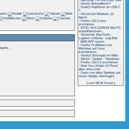
·
Norton deinstallieren?
·
Gute(!) Kopfhörer an USB-C
?
·
Uhrzeit bei Windows 10
falsch
·
Firefox 102.0.1esr
erschienen
·
INTEL NUC11PAHI5 Mini-PC
empefehlenswer...
·
Sicherheit: BlueTooth -
Logitech Unifying - Logi Bolt
·
AMD APP nutzen
·
Firefox Profildaten von
acht. ...
Windows auf Linux
transferieren
·
Voodoo Störungen im Wlan
·
Win10 - Update - Taskleiste
·
Firefox 100.0.2 erschienen
·
Mein Voxi UKabo 10 Pfund
alles ohne Limit
·
Daten von alten Spielepc auf
neuen Spielpc übertragen
[
zum WCM Forum
]