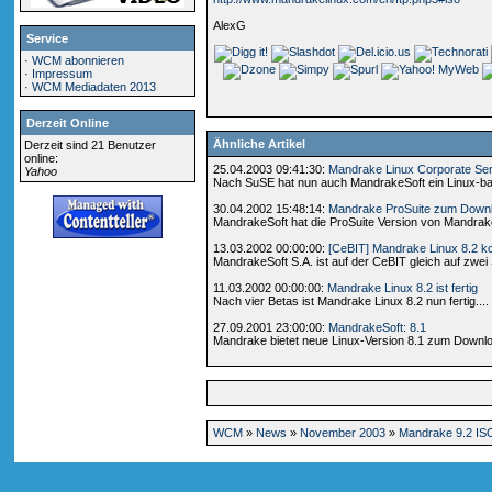
AlexG
Service
·
WCM abonnieren
·
Impressum
·
WCM Mediadaten 2013
Derzeit Online
Ähnliche Artikel
Derzeit sind 21 Benutzer
online:
25.04.2003 09:41:30:
Mandrake Linux Corporate Ser
Yahoo
Nach SuSE hat nun auch MandrakeSoft ein Linux-bas
30.04.2002 15:48:14:
Mandrake ProSuite zum Downl
MandrakeSoft hat die ProSuite Version von Mandrake Li
13.03.2002 00:00:00:
[CeBIT] Mandrake Linux 8.2 
MandrakeSoft S.A. ist auf der CeBIT gleich auf zwei 
11.03.2002 00:00:00:
Mandrake Linux 8.2 ist fertig
Nach vier Betas ist Mandrake Linux 8.2 nun fertig....
27.09.2001 23:00:00:
MandrakeSoft: 8.1
Mandrake bietet neue Linux-Version 8.1 zum Downloa
WCM
»
News
»
November 2003
»
Mandrake 9.2 I