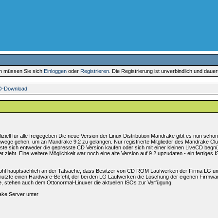
en müssen Sie sich
Einloggen
oder
Registrieren
. Die Registrierung ist unverbindlich und daue
SO-Download
ell für alle freigegeben Die neue Version der Linux Distribution Mandrake gibt es nun schon
 Umwege gehen, um an Mandrake 9.2 zu gelangen. Nur registrierte Mitglieder des Mandrake Cl
te sich entweder die gepresste CD Version kaufen oder sich mit einer kleinen LiveCD begn
net zieht. Eine weitere Möglichkeit war noch eine alte Version auf 9.2 upzudaten - ein fertige
 wohl hauptsächlich an der Tatsache, dass Besitzer von CD ROM Laufwerken der Firma LG u
n nutzte einen Hardware-Befehl, der bei den LG Laufwerken die Löschung der eigenen Firmwar
, stehen auch dem Ottonormal-Linuxer die aktuellen ISOs zur Verfügung.
ake Server unter