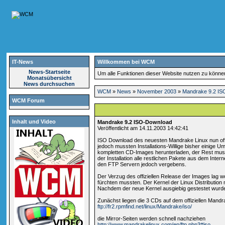
IT-News
Willkommen bei WCM
News-Startseite
Um alle Funktionen dieser Website nutzen zu könn
Monatsübersicht
News durchsuchen
WCM
»
News
»
November 2003
»
Mandrake 9.2 I
WCM Forum
Inhalt und Video
Mandrake 9.2 ISO-Download
Veröffentlicht am 14.11.2003 14:42:41
ISO Download des neuesten Mandrake Linux nun offizi
jedoch mussten Installations-Willige bisher einige
kompletten CD-Images herunterladen, der Rest muss
der Installation alle restlichen Pakete aus dem Inter
den FTP Servern jedoch vergebens.
Der Verzug des offiziellen Release der Images lag
fürchten mussten. Der Kernel der Linux Distributio
Nachdem der neue Kernel ausgiebig gestestet wurde
Zunächst liegen die 3 CDs auf dem offiziellen Mandr
ftp://fr2.rpmfind.net/linux/Mandrake/iso/
die Mirror-Seiten werden schnell nachziehen
http://www.mandrakelinux.com/en/ftp.php3#iso