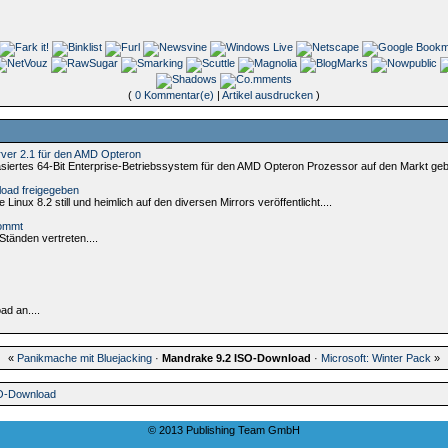
(
0 Kommentar(e)
|
Artikel ausdrucken
)
ver 2.1 für den AMD Opteron
iertes 64-Bit Enterprise-Betriebssystem für den AMD Opteron Prozessor auf den Markt gebr
oad freigegeben
nux 8.2 still und heimlich auf den diversen Mirrors veröffentlicht....
kommt
Ständen vertreten....
d an....
«
Panikmache mit Bluejacking
·
Mandrake 9.2 ISO-Download
·
Microsoft: Winter Pack
»
SO-Download
© 2013 Publishing Team GmbH