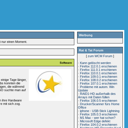
Werbung
rt nur einen Moment.
Rat & Tat Forum
[
zum WCM Forum
]
Software
·
Kann gelöscht werden
·
Firefox 112.0.1 erschienen
·
Firefox 111.0.1 erschienen
·
Firefox 110.0.1 erschienen
·
Firefox 109.0.1 erschienen
 einige Tage länger,
·
Firefox 108.0.2 erschienen
ubs konnten die
·
Firefox 107.0.1 erschienen
ügen, die während
·
Probleme mit autom. Win
s ISO suchte man auf
Update
·
RAID1-HD außerhalb des
Arrays mit Daten füllen
m ihre Hardware
·
Firefox 106.0.5 erschienen
e mit sich zog.
·
Drucker/Scanner fürs Home
Office
·
iphone - USB-Stick Lightning
·
Firefox 105.0.3 erschienen
·
M1 Mac - wer hat schon?
·
Microsoft Edge defekt
·
Firefox 104.0.2 erschienen
·
Nachtrag: HD-Recorder Kauf