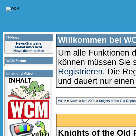
IT-News
Willkommen bei W
News-Startseite
Monatsübersicht
Um alle Funktionen d
News durchsuchen
können müssen Sie 
WCM Forum
Registrieren
. Die Reg
Inhalt und Video
und dauert nur eine
WCM
»
News
»
Mai 2004
»
Knights of the Old Republi
Knights of the Old 