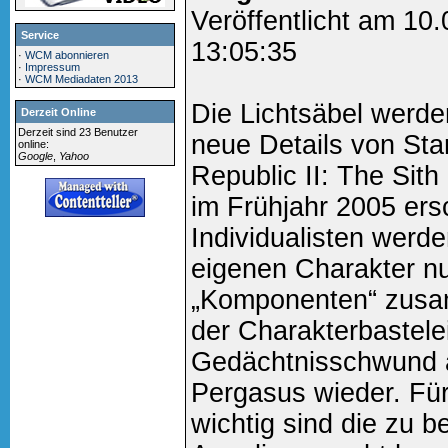
Veröffentlicht am 10
Service
13:05:35
·
WCM abonnieren
·
Impressum
·
WCM Mediadaten 2013
Die Lichtsäbel werde
Derzeit Online
Derzeit sind 23 Benutzer
neue Details von Sta
online:
Google
,
Yahoo
Republic II: The Sith
im Frühjahr 2005 ers
Individualisten werd
eigenen Charakter nu
„Komponenten“ zusa
der Charakterbastelei
Gedächtnisschwund a
Pergasus wieder. Für 
wichtig sind die zu 