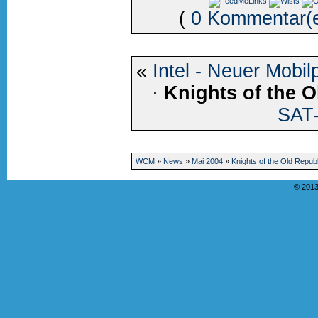
(
0 Kommentar(
«
Intel - Neuer Mobil
·
Knights of the O
SAT-
WCM
»
News
»
Mai 2004
»
Knights of the Old Republi
© 2013