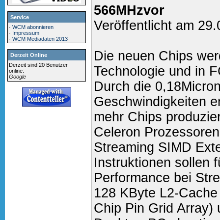
566MHzvor
Service
Veröffentlicht am 29
·
WCM abonnieren
·
Impressum
·
WCM Mediadaten 2013
Die neuen Chips werd
Derzeit Online
Derzeit sind 20 Benutzer
Technologie und in 
online:
Google
Durch die 0,18Micro
Geschwindigkeiten err
mehr Chips produzie
Celeron Prozessoren 
Streaming SIMD Exte
Instruktionen sollen f
Performance bei Str
128 KByte L2-Cache 
Chip Pin Grid Array) 