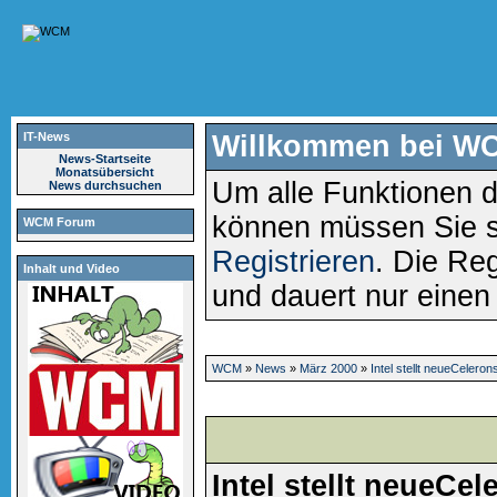
IT-News
Willkommen bei W
News-Startseite
Monatsübersicht
Um alle Funktionen d
News durchsuchen
können müssen Sie 
WCM Forum
Registrieren
. Die Reg
Inhalt und Video
und dauert nur eine
WCM
»
News
»
März 2000
»
Intel stellt neueCeler
Intel stellt neueCe