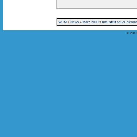
WCM
»
News
»
März 2000
»
Intel stellt neueCeler
© 2013