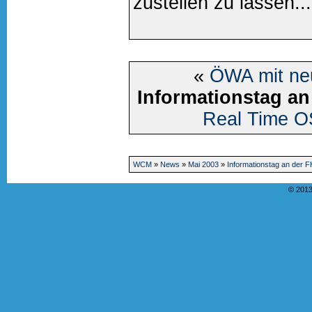
zustellen zu lassen...
«
ÖWA mit ne
Informationstag a
Real Time OS
WCM
»
News
»
Mai 2003
»
Informationstag an der 
© 2013