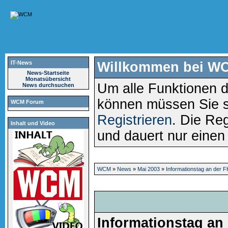
IT-News
Willkommen bei W
News-Startseite
Monatsübersicht
Um alle Funktionen d
News durchsuchen
können müssen Sie 
WCM Forum
Registrieren
. Die Reg
Inhalt und Video
und dauert nur eine
WCM
»
News
»
Mai 2003
»
Informationstag an der 
Informationstag an