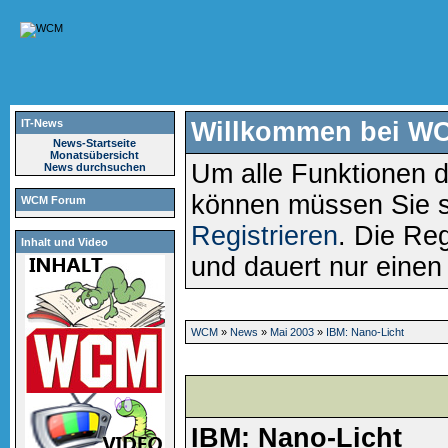
IT-News
Willkommen bei W
News-Startseite
Monatsübersicht
Um alle Funktionen d
News durchsuchen
können müssen Sie 
WCM Forum
Registrieren
. Die Reg
Inhalt und Video
und dauert nur eine
WCM
»
News
»
Mai 2003
»
IBM: Nano-Licht
IBM: Nano-Licht