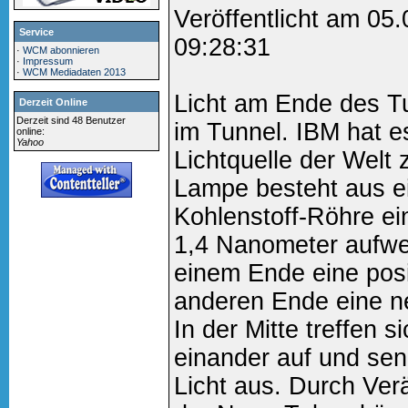
Veröffentlicht am 05
Service
09:28:31
·
WCM abonnieren
·
Impressum
·
WCM Mediadaten 2013
Licht am Ende des T
Derzeit Online
Derzeit sind 48 Benutzer
im Tunnel. IBM hat es
online:
Yahoo
Lichtquelle der Welt 
Lampe besteht aus e
Kohlenstoff-Röhre e
1,4 Nanometer aufwei
einem Ende eine pos
anderen Ende eine n
In der Mitte treffen s
einander auf und sen
Licht aus. Durch Ve