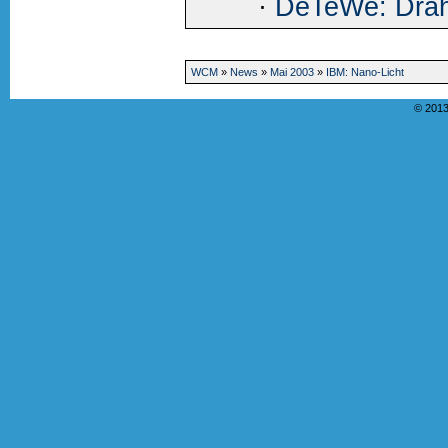
·
DeTeWe: Draht
WCM
»
News
»
Mai 2003
»
IBM: Nano-Licht
© 2013