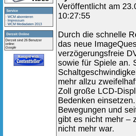
Veröffentlicht am 23
Service
10:27:55
·
WCM abonnieren
·
Impressum
·
WCM Mediadaten 2013
Durch die schnelle R
Derzeit Online
Derzeit sind 26 Benutzer
das neue ImageQuest 
online:
Google
verzögerungsfreie D
sowie für Spiele an.
Schaltgeschwindigkei
mehr allzu zweifelhaf
Zoll große LCD-Displ
Bedenken einsetzen. 
Bewegungen und sei
gibt es nicht mehr –
nicht mehr war.