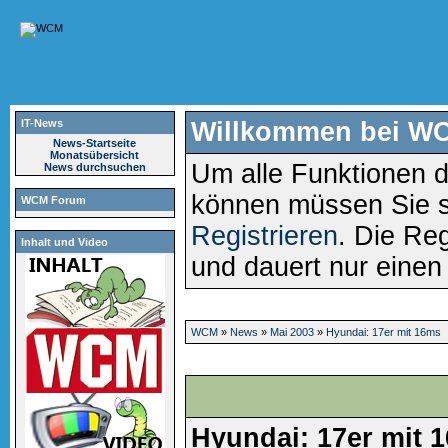
IT-News
Willkommen bei W
News-Startseite
Monatsübersicht
Um alle Funktionen d
News durchsuchen
können müssen Sie 
WCM Forum
Registrieren
. Die Reg
Inhalt und Video
und dauert nur eine
WCM
»
News
»
Mai 2003
»
Hyundai: 17er mit 16ms
Hyundai: 17er mit 