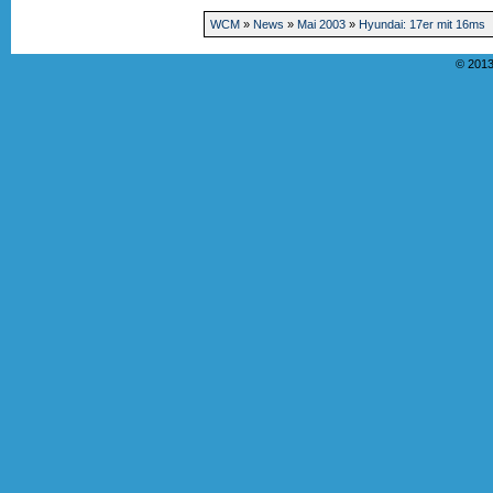
WCM
»
News
»
Mai 2003
»
Hyundai: 17er mit 16ms
© 2013