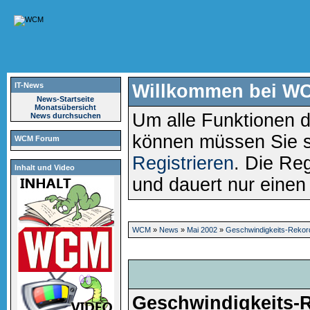
IT-News
Willkommen bei W
News-Startseite
Monatsübersicht
Um alle Funktionen d
News durchsuchen
können müssen Sie 
WCM Forum
Registrieren
. Die Reg
Inhalt und Video
und dauert nur eine
WCM
»
News
»
Mai 2002
»
Geschwindigkeits-Rekor
Geschwindigkeits-