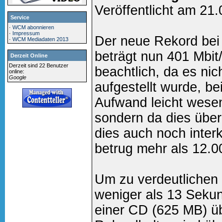
Veröffentlicht am 21
Service
·
WCM abonnieren
·
Impressum
Der neue Rekord bei
·
WCM Mediadaten 2013
beträgt nun 401 Mbit
Derzeit Online
Derzeit sind 22 Benutzer
beachtlich, da es nic
online:
Google
aufgestellt wurde, b
Aufwand leicht wesen
sondern da dies übe
dies auch noch interk
betrug mehr als 12.0
Um zu verdeutlichen w
weniger als 13 Sekun
einer CD (625 MB) ü