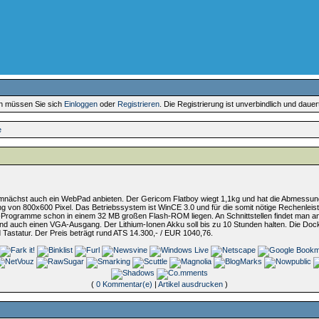
en müssen Sie sich
Einloggen
oder
Registrieren
. Die Registrierung ist unverbindlich und daue
e
mnächst auch ein WebPad anbieten. Der Gericom Flatboy wiegt 1,1kg und hat die Abmessungen
sung von 800x600 Pixel. Das Betriebssystem ist WinCE 3.0 und für die somit nötige Rechenleis
-Programme schon in einem 32 MB großen Flash-ROM liegen. An Schnittstellen findet man 
und auch einen VGA-Ausgang. Der Lithium-Ionen Akku soll bis zu 10 Stunden halten. Die Docking 
 Tastatur. Der Preis beträgt rund ATS 14.300,- / EUR 1040,76.
(
0 Kommentar(e)
|
Artikel ausdrucken
)