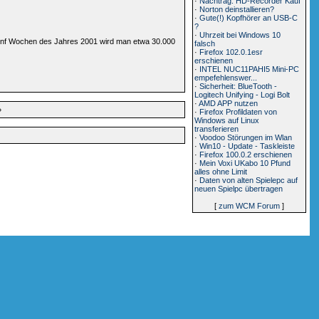
·
Nachtrag: HD-Recorder Kauf
·
Norton deinstallieren?
·
Gute(!) Kopfhörer an USB-C
?
·
Uhrzeit bei Windows 10
 fünf Wochen des Jahres 2001 wird man etwa 30.000
falsch
·
Firefox 102.0.1esr
erschienen
·
INTEL NUC11PAHI5 Mini-PC
empefehlenswer...
·
Sicherheit: BlueTooth -
Logitech Unifying - Logi Bolt
·
AMD APP nutzen
»
·
Firefox Profildaten von
Windows auf Linux
transferieren
·
Voodoo Störungen im Wlan
·
Win10 - Update - Taskleiste
·
Firefox 100.0.2 erschienen
·
Mein Voxi UKabo 10 Pfund
alles ohne Limit
·
Daten von alten Spielepc auf
neuen Spielpc übertragen
[
zum WCM Forum
]