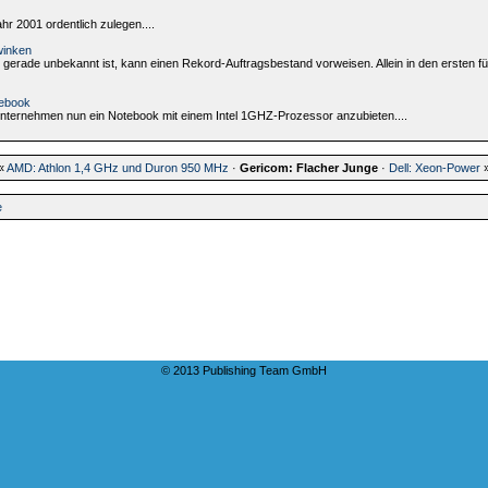
r 2001 ordentlich zulegen....
winken
 gerade unbekannt ist, kann einen Rekord-Auftragsbestand vorweisen. Allein in den ersten
tebook
Unternehmen nun ein Notebook mit einem Intel 1GHZ-Prozessor anzubieten....
«
AMD: Athlon 1,4 GHz und Duron 950 MHz
·
Gericom: Flacher Junge
·
Dell: Xeon-Power
e
© 2013 Publishing Team GmbH