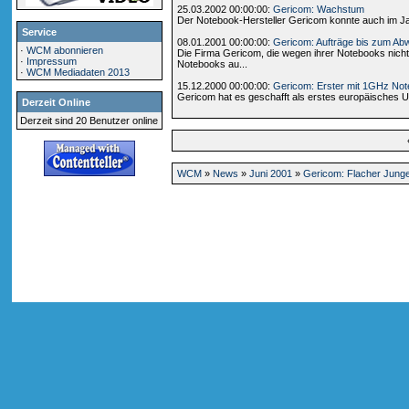
25.03.2002 00:00:00:
Gericom: Wachstum
Der Notebook-Hersteller Gericom konnte auch im Jah
Service
08.01.2001 00:00:00:
Gericom: Aufträge bis zum Ab
·
WCM abonnieren
Die Firma Gericom, die wegen ihrer Notebooks nicht
·
Impressum
Notebooks au...
·
WCM Mediadaten 2013
15.12.2000 00:00:00:
Gericom: Erster mit 1GHz No
Gericom hat es geschafft als erstes europäisches 
Derzeit Online
Derzeit sind 20 Benutzer online
WCM
»
News
»
Juni 2001
»
Gericom: Flacher Jung