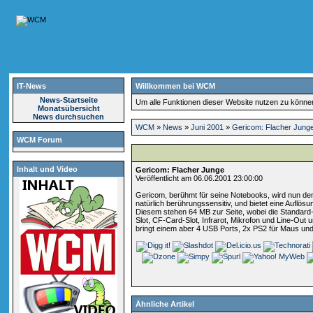
IT-News
Willkommen bei WCM
News-Startseite
Um alle Funktionen dieser Website nutzen zu könn
Monatsübersicht
News durchsuchen
WCM
»
News
»
Juni 2001
»
Gericom: Flacher Jung
WCM Forum
Inhalt und Video
Gericom: Flacher Junge
Veröffentlicht am 06.06.2001 23:00:00
Gericom, berühmt für seine Notebooks, wird nun de
natürlich berührungssensitiv, und bietet eine Auflö
Diesem stehen 64 MB zur Seite, wobei die Standard
Slot, CF-Card-Slot, Infrarot, Mikrofon und Line-Out 
bringt einem aber 4 USB Ports, 2x PS2 für Maus und
Ähnliche Artikel