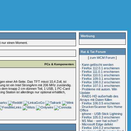
Werbung
rt nur einen Moment.
Rat & Tat Forum
[
zum WCM Forum
]
PCs & Komponenten
·
Kann gelöscht werden
·
Firefox 112.0.1 erschienen
·
Firefox 111.0.1 erschienen
·
Firefox 110.0.1 erschienen
·
Firefox 109.0.1 erschienen
 einer A4-Seite. Das TFT misst 10,4 Zoll, ist
·
Firefox 108.0.2 erschienen
tung ist ein Intel StrongArm mit 206 MHz zuständig.
·
Firefox 107.0.1 erschienen
an dem knapp 2 cm dünnen Teil, 1 USB, 1 PC-Card
·
Probleme mit autom. Win
Station ist allerdings nur optional erhältlich,
Update
·
RAID1-HD außerhalb des
Arrays mit Daten füllen
·
Firefox 106.0.5 erschienen
·
Drucker/Scanner fürs Home
Office
·
iphone - USB-Stick Lightning
·
Firefox 105.0.3 erschienen
·
M1 Mac - wer hat schon?
·
Microsoft Edge defekt
·
Firefox 104.0.2 erschienen