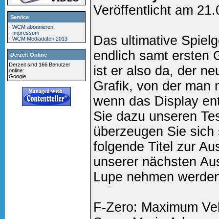
Veröffentlicht am 21
Service
·
WCM abonnieren
·
Impressum
Das ultimative Spielg
·
WCM Mediadaten 2013
endlich samt ersten 
Derzeit Online
Derzeit sind 166 Benutzer
ist er also da, der 
online:
Google
Grafik, von der man
wenn das Display ent
Sie dazu unseren Te
überzeugen Sie sich s
folgende Titel zur Au
unserer nächsten Au
Lupe nehmen werden
F-Zero: Maximum Vel