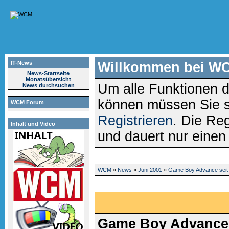
IT-News
Willkommen bei W
News-Startseite
Monatsübersicht
Um alle Funktionen d
News durchsuchen
können müssen Sie 
WCM Forum
Registrieren
. Die Reg
Inhalt und Video
und dauert nur eine
WCM
»
News
»
Juni 2001
»
Game Boy Advance seit 
Game Boy Advance s