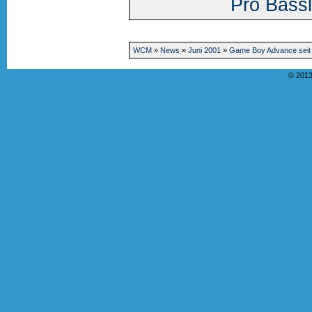
Pro Bassl
WCM
»
News
»
Juni 2001
»
Game Boy Advance seit 
© 2013