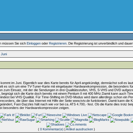
en müssen Sie sich
Einloggen
oder
Registrieren
. Die Registrierung ist unverbindlich und daue
 Juni
t im Juni. Eigentlich war dies Karte bereits für April angekündigt, demnächst soll es laut
elt es sich um eine TV-Tuner-Karte mit eingebauter Hardwarekompression, die besonders für
 zum Einsatz, mit der die Sendungen in drei Qualitätsstufen, VHS, S-VHS und DVD aufgeze
 begnügt sich die Karte doch bereits mit einem Pentium II mit 400 MHz.Damit kann auch Time
indest bei VHS Qualität. Für Time-Shifting im DVD-Modus wird dann allerdings schon ein P
recorders, die über das Internet mit Hilfe der Seite www.tvtv.de funktioniert. Damit kann die
 geändert, Fast-Dazzles hält nach wie vor bei ca. ATS 4.700,- fest. Ob die Karte dies trotz
Test besonders der Hardwarekompression zeigen.
(
0 Kommentar(e)
|
Artikel ausdrucken
)