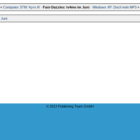
«
Computex STM: Kyro III
·
Fast-Dazzles: tv4me im Juni
·
Windows XP: Doch kein MP3
»
 Juni
© 2013 Publishing Team GmbH