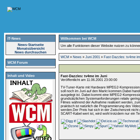
IT-News
Willkommen bei WCM
News-Startseite
Um alle Funktionen dieser Website nutzen zu könn
Monatsübersicht
News durchsuchen
WCM
»
News
»
Juni 2001
»
Fast-Dazzles: tv4me im
WCM Forum
Inhalt und Video
Fast-Dazzles: tv4me im Juni
Veröffentlicht am 11.06.2001 23:00:00
TV-Tuner-Karte mit Hardware MPEG2-Kompression komm
soll noch im Juni auf den Markt kommen.Dabei hand
ausgelegt ist. Dabei kommt eine MPEG2-Kompression
grundsätzlichen Systemanforderungen relativ gering,
Filmes während der Aufnahme realisiert werden, zum
praktisch ist natürlich die Programmierung des Video
werden.Der Preis hat sich in der Zwischenzeit nicht
SCART-Kabel wert ist, wird wohl trotzdem nur ein 