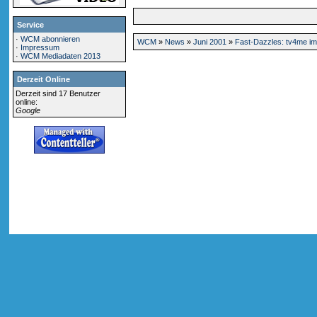
Service
·
WCM abonnieren
WCM
»
News
»
Juni 2001
»
Fast-Dazzles: tv4me im
·
Impressum
·
WCM Mediadaten 2013
Derzeit Online
Derzeit sind 17 Benutzer
online:
Google