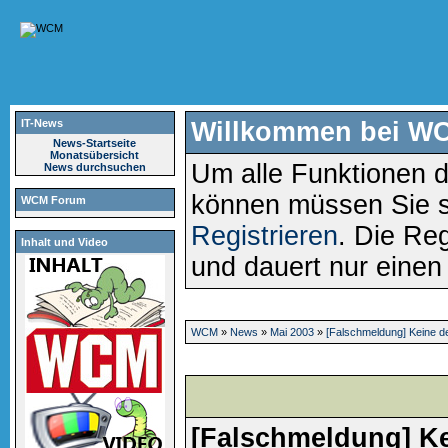
IT-News
Willkommen bei W
News-Startseite
Monatsübersicht
Um alle Funktionen d
News durchsuchen
können müssen Sie 
WCM Forum
Registrieren
. Die Reg
Inhalt und Video
und dauert nur eine
WCM
»
News
»
Mai 2003
»
[Falschmeldung] Keine de
[Falschmeldung] Ke