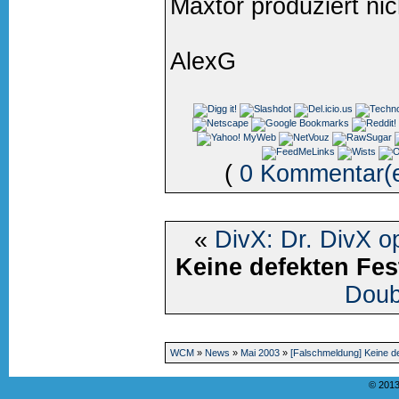
Maxtor produziert nic
AlexG
(
0 Kommentar(
«
DivX: Dr. DivX op
Keine defekten Fes
Doub
WCM
»
News
»
Mai 2003
»
[Falschmeldung] Keine de
© 2013