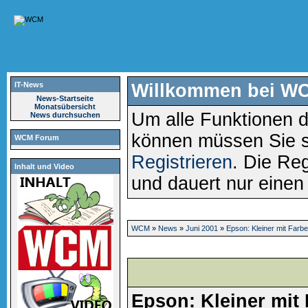
IT-News
Willkommen bei W
News-Startseite
Monatsübersicht
Um alle Funktionen d
News durchsuchen
können müssen Sie 
WCM Forum
Registrieren
. Die Reg
Inhalt und Video
und dauert nur eine
WCM
»
News
»
Juni 2001
»
Epson: Kleiner mit Farbe
Epson: Kleiner mit