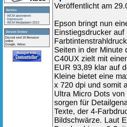
Veröffentlicht am 29
Service
·
WCM abonnieren
·
Impressum
Epson bringt nun ein
·
WCM Mediadaten 2013
Einstiegsdrucker auf
Derzeit Online
Derzeit sind 16 Benutzer
Farbtintenstrahldruc
online:
Google
,
Yahoo
Seiten in der Minut
C40UX zielt mit eine
EUR 93,89 klar auf 
Kleine bietet eine m
x 720 dpi und somit 
Ultra Micro Dots von 
sorgen für Detailgen
Texte, der 4-Farbdru
Bildschwärze. Laut E