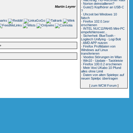
·
Norton deinstallieren?
Martin Leyrer
·
Gute(!) Kopfhörer an USB-C
?
·
Uhrzeit bei Windows 10
falsch
·
Firefox 102.0.1esr
erschienen
·
INTEL NUC11PAHI5 Mini-PC
empefehlenswer...
·
Sicherheit: BlueTooth -
Logitech Unifying - Logi Bolt
·
AMD APP nutzen
»
·
Firefox Profildaten von
Windows auf Linux
transferieren
·
Voodoo Störungen im Wlan
·
Win10 - Update - Taskleiste
·
Firefox 100.0.2 erschienen
·
Mein Voxi UKabo 10 Pfund
alles ohne Limit
·
Daten von alten Spielepc auf
neuen Spielpc übertragen
[
zum WCM Forum
]