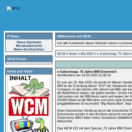
IT-News
Willkommen bei WCM
News-Startseite
Um alle Funktionen dieser Website nutzen zu könn
Monatsübersicht
News durchsuchen
WCM
»
News
»
Mai 2003
»
e-Geburtstag: 75 Jahre
WCM Forum
Inhalt und Video
e-Geburtstag: 75 Jahre IBM Österreich
Veröffentlicht am 16.05.2003 10:38:19
Es war am 18. Mai 1928, da wurde im Wiener Handels
IBM ist die Gründung dieser "IGV" der Startpunkt de
Company. In den letzten 100 Jahren hat IBM, wie k
die Bedürfnisse haben, die gelöst werden. Große Ums
Jahrzenten nur die IBM lösen kann und wegen der Ma
AS/400 Markt ist die IBM aktiv und kann neue Kunde
junggebliebenen Grossmutter "Big Mama Blue", liegt
Einen historischen Streifzug durch die Geschichte
Dokumente wurden in den Archiven gesucht und gefu
Österreichs IBM-Fellow Heinz Zemaneck (Mailüfterl),
beleuchtet.
Das WCM 191 mit dem Special „75 Jahre IBM Österrei