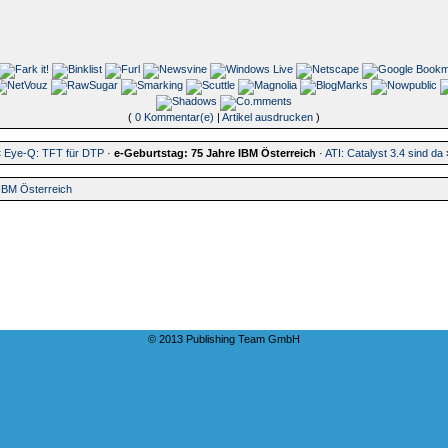
(
0 Kommentar(e)
|
Artikel ausdrucken
)
«
Eye-Q: TFT für DTP
·
e-Geburtstag: 75 Jahre IBM Österreich
·
ATI: Catalyst 3.4 sind da
 IBM Österreich
© 2013 Publishing Team GmbH