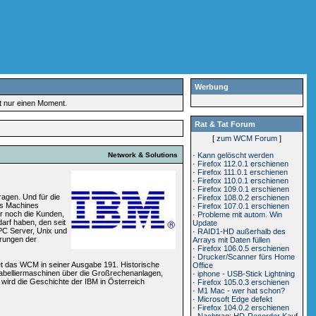
Werbung
rt nur einen Moment.
Rat & Tat Forum
[
zum WCM Forum
]
Network & Solutions
·
Kann gelöscht werden
·
Firefox 112.0.1 erschienen
·
Firefox 111.0.1 erschienen
·
Firefox 110.0.1 erschienen
·
Firefox 109.0.1 erschienen
ragen. Und für die
·
Firefox 108.0.2 erschienen
ess Machines
·
Firefox 107.0.1 erschienen
r noch die Kunden,
·
Probleme mit autom. Win
arf haben, den seit
Update
PC Server, Unix und
·
RAID1-HD außerhalb des
erungen der
Arrays mit Daten füllen
·
Firefox 106.0.5 erschienen
·
Drucker/Scanner fürs Home
et das WCM in seiner Ausgabe 191. Historische
Office
Tabelliermaschinen über die Großrechenanlagen,
·
iphone - USB-Stick Lightning
 wird die Geschichte der IBM in Österreich
·
Firefox 105.0.3 erschienen
·
M1 Mac - wer hat schon?
·
Microsoft Edge defekt
·
Firefox 104.0.2 erschienen
·
Nachtrag: HD-Recorder Kauf