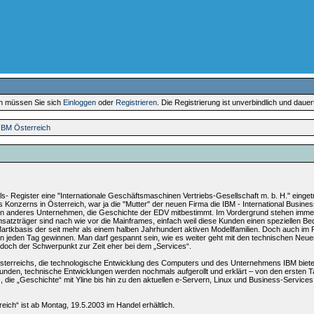
en müssen Sie sich
Einloggen
oder
Registrieren
. Die Registrierung ist unverbindlich und daue
 IBM Österreich
- Register eine "Internationale Geschäftsmaschinen Vertriebs-Gesellschaft m. b. H." einget
s Konzerns in Österreich, war ja die "Mutter" der neuen Firma die IBM - International Busin
ein anderes Unternehmen, die Geschichte der EDV mitbestimmt. Im Vordergrund stehen imme
atzträger sind nach wie vor die Mainframes, einfach weil diese Kunden einen speziellen Bed
rtkbasis der seit mehr als einem halben Jahrhundert aktiven Modellfamilien. Doch auch im 
n jeden Tag gewinnen. Man darf gespannt sein, wie es weiter geht mit den technischen Neu
 doch der Schwerpunkt zur Zeit eher bei dem „Services“.
 Österreichs, die technologische Entwicklung des Computers und des Unternehmens IBM biet
nden, technische Entwicklungen werden nochmals aufgerollt und erklärt – von den ersten 
 die „Geschichte“ mit Yline bis hin zu den aktuellen e-Servern, Linux und Business-Services
ch“ ist ab Montag, 19.5.2003 im Handel erhältlich.