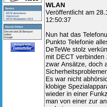
WLAN
Service
Veröffentlicht am 28
·
WCM abonnieren
·
Impressum
12:50:37
·
WCM Mediadaten 2013
Derzeit Online
Derzeit sind 26 Benutzer
Nun hat das Telefo
online:
Google
Punkto Telefonie alle
DeTeWe stolz verkün
mit DECT verbinden 
zwar Ansätze, doch 
Sicherheitsproblemen
Es war nicht abhörsi
klobige Spezialappar
wieder in einer Funk
man von einer zur a