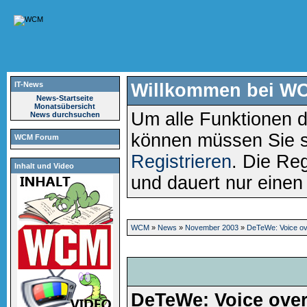
IT-News
Willkommen bei W
News-Startseite
Monatsübersicht
Um alle Funktionen d
News durchsuchen
können müssen Sie 
WCM Forum
Registrieren
. Die Reg
Inhalt und Video
und dauert nur eine
WCM
»
News
»
November 2003
»
DeTeWe: Voice o
DeTeWe: Voice over