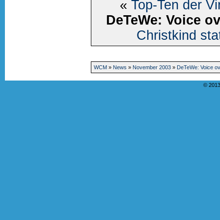
«
Top-Ten der V
DeTeWe: Voice o
Christkind st
WCM
»
News
»
November 2003
»
DeTeWe: Voice o
© 2013