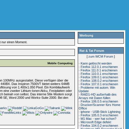
Werbung
rt nur einen Moment.
Rat & Tat Forum
[
zum WCM Forum
]
Mobile Computing
·
Kann gelöscht werden
·
Firefox 112.0.1 erschienen
·
Firefox 111.0.1 erschienen
·
Firefox 110.0.1 erschienen
·
Firefox 109.0.1 erschienen
on 100MHz ausgestattet. Diese verfügen über die
·
Firefox 108.0.2 erschienen
e 440BX. Das Inspiron 7500VT bietet weiters 64MB
·
Firefox 107.0.1 erschienen
Auflösung von 1.400x1.050 Pixel. Ein Kombilaufwerk
·
Probleme mit autom. Win
 eine zweiter Lithium-Ionen Akku, Festplatten oder
Update
ich beinah von selbst. Das interne 56k-Modem sorgt
·
RAID1-HD außerhalb des
s 98 SE, Word 2000 und Works-Suite 2000. Bei den
Arrays mit Daten füllen
·
Firefox 106.0.5 erschienen
·
Drucker/Scanner fürs Home
Office
·
iphone - USB-Stick Lightning
·
Firefox 105.0.3 erschienen
·
M1 Mac - wer hat schon?
·
Microsoft Edge defekt
·
Firefox 104.0.2 erschienen
·
Nachtrag: HD-Recorder Kauf