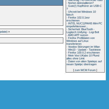
·
Norton deinstallieren?
·
Gute(!) Kopfhörer an USB-C
?
·
Uhrzeit bei Windows 10
falsch
·
Firefox 102.0.1esr
erschienen
·
INTEL NUC11PAHI5 Mini-PC
empefehlenswer...
·
Sicherheit: BlueTooth -
pdate)
»
Logitech Unifying - Logi Bolt
·
AMD APP nutzen
·
Firefox Profildaten von
Windows auf Linux
transferieren
·
Voodoo Störungen im Wlan
·
Win10 - Update - Taskleiste
·
Firefox 100.0.2 erschienen
·
Mein Voxi UKabo 10 Pfund
alles ohne Limit
·
Daten von alten Spielepc auf
neuen Spielpc übertragen
[
zum WCM Forum
]