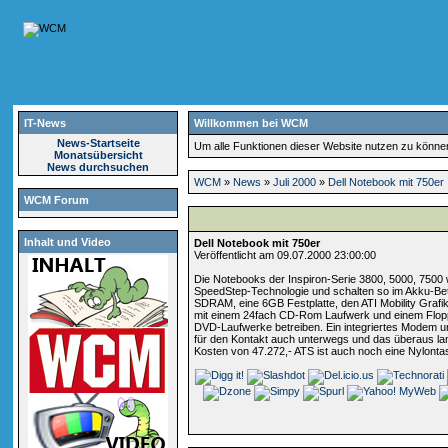
IT-News
Willkommen bei WCM
News-Startseite
Um alle Funktionen dieser Website nutzen zu könn
Monatsübersicht
News durchsuchen
WCM
»
News
»
Juli 2000
»
Dell Notebook mit 750er
WCM Forum
Inhalt und Video
Dell Notebook mit 750er
Veröffentlicht am 09.07.2000 23:00:00
Die Notebooks der Inspiron-Serie 3800, 5000, 7500
SpeedStep-Technologie und schalten so im Akku-Betr
SDRAM, eine 6GB Festplatte, den ATI Mobility Grafik
mit einem 24fach CD-Rom Laufwerk und einem Floppy
DVD-Laufwerke betreiben. Ein integriertes Modem un
für den Kontakt auch unterwegs und das überaus lan
Kosten von 47.272,- ATS ist auch noch eine Nylonta