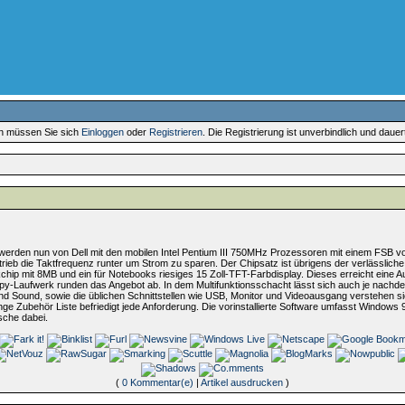
en müssen Sie sich
Einloggen
oder
Registrieren
. Die Registrierung ist unverbindlich und daue
 werden nun von Dell mit den mobilen Intel Pentium III 750MHz Prozessoren mit einem FSB v
ieb die Taktfrequenz runter um Strom zu sparen. Der Chipsatz ist übrigens der verlässlich
chip mit 8MB und ein für Notebooks riesiges 15 Zoll-TFT-Farbdisplay. Dieses erreicht eine 
-Laufwerk runden das Angebot ab. In dem Multifunktionsschacht lässt sich auch je nachdem
d Sound, sowie die üblichen Schnittstellen wie USB, Monitor und Videoausgang verstehen s
ge Zubehör Liste befriedigt jede Anforderung. Die vorinstallierte Software umfasst Window
sche dabei.
(
0 Kommentar(e)
|
Artikel ausdrucken
)