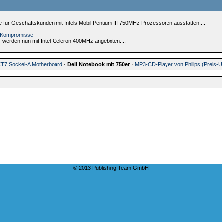
ie für Geschäftskunden mit Intels Mobil Pentium III 750MHz Prozessoren ausstatten....
ne Kompromisse
T werden nun mit Intel-Celeron 400MHz angeboten....
KT7 Sockel-A Motherboard
·
Dell Notebook mit 750er
·
MP3-CD-Player von Philips (Preis-U
© 2013 Publishing Team GmbH