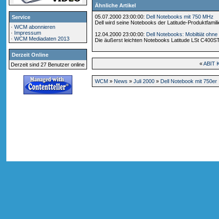
Ähnliche Artikel
05.07.2000 23:00:00:
Dell Notebooks mit 750 MHz
Service
Dell wird seine Notebooks der Latitude-Produktfamil
·
WCM abonnieren
·
Impressum
12.04.2000 23:00:00:
Dell Notebooks: Mobiltiät oh
·
WCM Mediadaten 2013
Die äußerst leichten Notebooks Latitude LSt C400S
Derzeit Online
«
ABIT 
Derzeit sind 27 Benutzer online
WCM
»
News
»
Juli 2000
»
Dell Notebook mit 750er