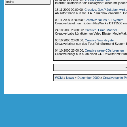
online
Internet Telefonie ist ein Schlagwort, eines mit jedo
16.11.2000 00:00:00:
Creative: D.A.P Jukebox wird a
Ab sofort kann nun die D.A.P Jukebox erwerben. Der
09.11.2000 00:00:00:
Creative: Neues 5.1 System
Creative bietet nun mit dem PlayWorks DTT3500 ein n
24.10.2000 23:00:00:
Creative: Filme-Macher
Creative Labs kündigte nun Video Blaster MovieMaker
08.10.2000 23:00:00:
Creative Soundsystem
Creative bringt nun das FourPointSurround System FP
04.10.2000 23:00:00:
Creative seine CDs brennen
Creative bringt nun auch einen CD-ReWriter mit Bur
WCM
»
News
»
Dezember 2000
»
Creative senkt Pr