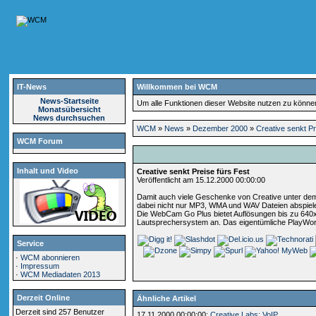
IT-News
Willkommen bei WCM
News-Startseite
Um alle Funktionen dieser Website nutzen zu könn
Monatsübersicht
News durchsuchen
WCM
»
News
»
Dezember 2000
»
Creative senkt Pr
WCM Forum
Inhalt und Video
Creative senkt Preise fürs Fest
Veröffentlicht am 15.12.2000 00:00:00
Damit auch viele Geschenke von Creative unter dem 
dabei nicht nur MP3, WMA und WAV Dateien abspiele
Die WebCam Go Plus bietet Auflösungen bis zu 640x4
Lautsprechersystem an. Das eigentümliche PlayWorks
Service
·
WCM abonnieren
·
Impressum
·
WCM Mediadaten 2013
Derzeit Online
Ähnliche Artikel
Derzeit sind 257 Benutzer
17.11.2000 00:00:00:
Creative Labs: VoIP