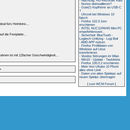
·
Nachtrag: HD-Recorder Kauf
·
Norton deinstallieren?
·
Gute(!) Kopfhörer an USB-C
?
·
Uhrzeit bei Windows 10
falsch
·
Firefox 102.0.1esr
eal fürs Heimkino....
erschienen
·
INTEL NUC11PAHI5 Mini-PC
empefehlenswer...
 die Festplatte....
·
Sicherheit: BlueTooth -
Logitech Unifying - Logi Bolt
·
AMD APP nutzen
·
Firefox Profildaten von
Windows auf Linux
transferieren
hnen ist mit 12facher Geschwindigkeit....
·
Voodoo Störungen im Wlan
·
Win10 - Update - Taskleiste
·
Firefox 100.0.2 erschienen
·
Mein Voxi UKabo 10 Pfund
»
alles ohne Limit
·
Daten von alten Spielepc auf
neuen Spielpc übertragen
[
zum WCM Forum
]