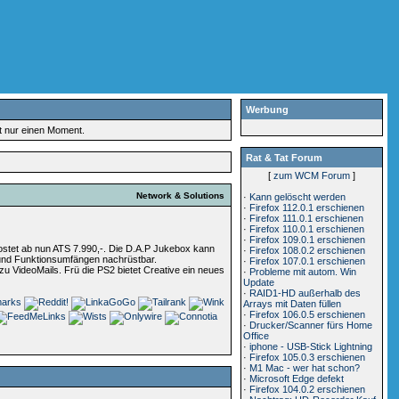
Werbung
rt nur einen Moment.
Rat & Tat Forum
[
zum WCM Forum
]
Network & Solutions
·
Kann gelöscht werden
·
Firefox 112.0.1 erschienen
·
Firefox 111.0.1 erschienen
·
Firefox 110.0.1 erschienen
·
Firefox 109.0.1 erschienen
kostet ab nun ATS 7.990,-. Die D.A.P Jukebox kann
·
Firefox 108.0.2 erschienen
 und Funktionsumfängen nachrüstbar.
·
Firefox 107.0.1 erschienen
u VideoMails. Frü die PS2 bietet Creative ein neues
·
Probleme mit autom. Win
Update
·
RAID1-HD außerhalb des
Arrays mit Daten füllen
·
Firefox 106.0.5 erschienen
·
Drucker/Scanner fürs Home
Office
·
iphone - USB-Stick Lightning
·
Firefox 105.0.3 erschienen
·
M1 Mac - wer hat schon?
·
Microsoft Edge defekt
·
Firefox 104.0.2 erschienen