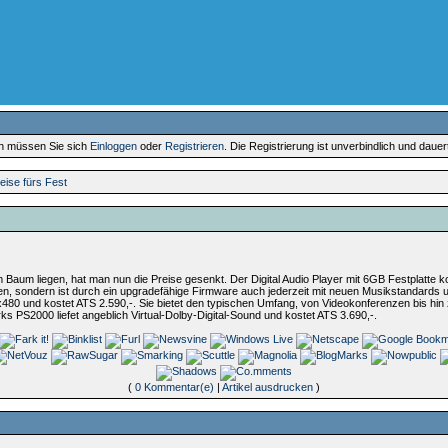
en müssen Sie sich
Einloggen
oder
Registrieren
. Die Registrierung ist unverbindlich und daue
eise fürs Fest
Baum liegen, hat man nun die Preise gesenkt. Der Digital Audio Player mit 6GB Festplatte 
n, sondern ist durch ein upgradefähige Firmware auch jederzeit mit neuen Musikstandards
80 und kostet ATS 2.590,-. Sie bietet den typischen Umfang, von Videokonferenzen bis hin z
 PS2000 liefet angeblich Virtual-Dolby-Digital-Sound und kostet ATS 3.690,-.
(
0 Kommentar(e)
|
Artikel ausdrucken
)