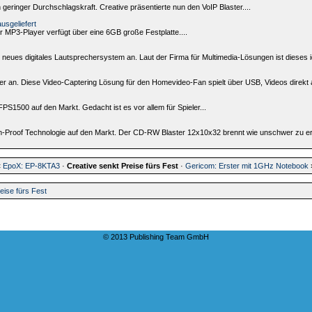
ch geringer Durchschlagskraft. Creative präsentierte nun den VoIP Blaster....
usgeliefert
 MP3-Player verfügt über eine 6GB große Festplatte....
eues digitales Lautsprechersystem an. Laut der Firma für Multimedia-Lösungen ist dieses id
 an. Diese Video-Captering Lösung für den Homevideo-Fan spielt über USB, Videos direkt auf
S1500 auf den Markt. Gedacht ist es vor allem für Spieler...
n-Proof Technologie auf den Markt. Der CD-RW Blaster 12x10x32 brennt wie unschwer zu era
«
EpoX: EP-8KTA3
·
Creative senkt Preise fürs Fest
·
Gericom: Erster mit 1GHz Notebook
eise fürs Fest
© 2013 Publishing Team GmbH