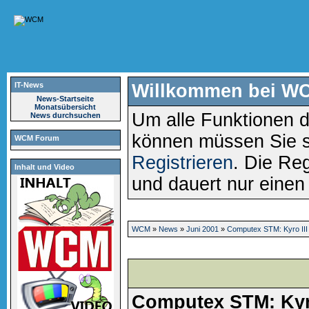
IT-News
Willkommen bei W
News-Startseite
Monatsübersicht
Um alle Funktionen d
News durchsuchen
können müssen Sie 
WCM Forum
Registrieren
. Die Reg
Inhalt und Video
und dauert nur eine
WCM
»
News
»
Juni 2001
»
Computex STM: Kyro III
Computex STM: Kyro