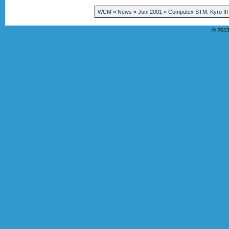
WCM
»
News
»
Juni 2001
»
Computex STM: Kyro III
© 2013