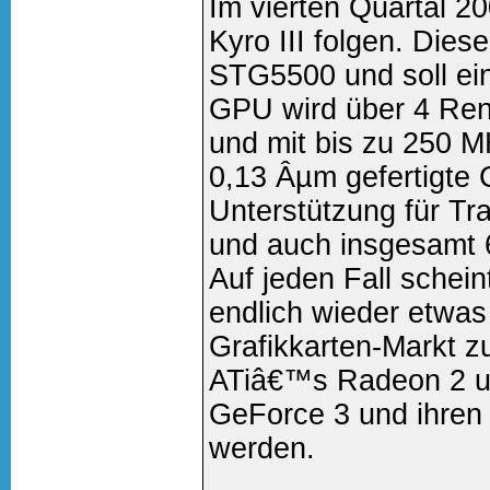
Im vierten Quartal 20
Kyro III folgen. Dies
STG5500 und soll ein
GPU wird über 4 Ren
und mit bis zu 250 M
0,13 Âµm gefertigte C
Unterstützung für Tra
und auch insgesamt 
Auf jeden Fall schei
endlich wieder etwa
Grafikkarten-Markt 
ATiâ€™s Radeon 2 un
GeForce 3 und ihren
werden.