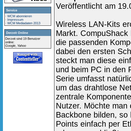
Veröffentlicht am 19
Service
·
WCM abonnieren
·
Impressum
Wireless LAN-Kits e
·
WCM Mediadaten 2013
Markt. CompuShack bi
Derzeit Online
Derzeit sind 19 Benutzer
die passenden Kompo
online:
Google
,
Yahoo
dabei den ersten Sch
steckt man diese ein
und beim PC in den 
Serie umfasst natürl
um das drahtlose Net
zentrale Komponente 
Nutzer. Möchte man 
Backbone bilden, so 
Points einfach per E