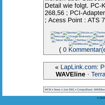
Detail wie folgt. PC-
268,56 ; PCI-Adapter
; Acess Point : ATS 
(
0 Kommentar(
«
LapLink.com: 
WAVEline
·
Terr
WCM
»
News
»
Juni 2001
»
CompuShack: WAVEline
© 2013