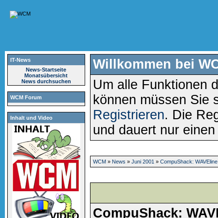
IT-News
Willkommen bei W
News-Startseite
Monatsübersicht
Um alle Funktionen d
News durchsuchen
können müssen Sie 
WCM Forum
Registrieren
. Die Reg
Inhalt und Video
und dauert nur eine
WCM
»
News
»
Juni 2001
»
CompuShack: WAVEline
CompuShack: WAVE