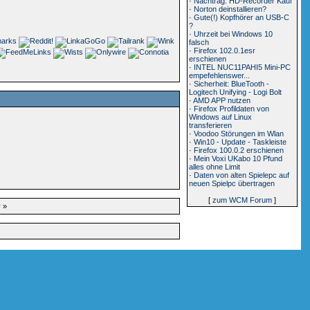
·
Nachtrag: HD-Recorder Kauf
·
Norton deinstallieren?
·
Gute(!) Kopfhörer an USB-C
?
·
Uhrzeit bei Windows 10
falsch
·
Firefox 102.0.1esr
erschienen
·
INTEL NUC11PAHI5 Mini-PC
empefehlenswer...
·
Sicherheit: BlueTooth -
Logitech Unifying - Logi Bolt
·
AMD APP nutzen
·
Firefox Profildaten von
Windows auf Linux
transferieren
·
Voodoo Störungen im Wlan
·
Win10 - Update - Taskleiste
·
Firefox 100.0.2 erschienen
·
Mein Voxi UKabo 10 Pfund
alles ohne Limit
·
Daten von alten Spielepc auf
neuen Spielpc übertragen
[
zum WCM Forum
]
r
»