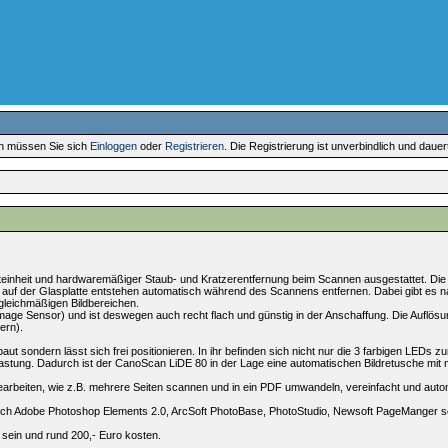
en müssen Sie sich
Einloggen
oder
Registrieren
. Die Registrierung ist unverbindlich und daue
hteinheit und hardwaremäßiger Staub- und Kratzerentfernung beim Scannen ausgestattet. Di
er auf der Glasplatte entstehen automatisch während des Scannens entfernen. Dabei gibt es n
 gleichmäßigen Bildbereichen.
 Image Sensor) und ist deswegen auch recht flach und günstig in der Anschaffung. Die Auflösu
ern).
ebaut sondern lässt sich frei positionieren. In ihr befinden sich nicht nur die 3 farbigen LEDs z
tastung. Dadurch ist der CanoScan LiDE 80 in der Lage eine automatischen Bildretusche mit 
nearbeiten, wie z.B. mehrere Seiten scannen und in ein PDF umwandeln, vereinfacht und auto
 noch Adobe Photoshop Elements 2.0, ArcSoft PhotoBase, PhotoStudio, Newsoft PageManger 
sein und rund 200,- Euro kosten.