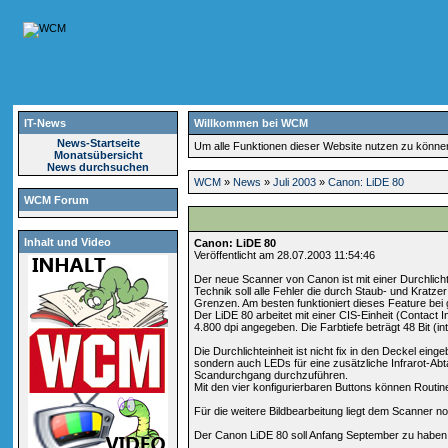
IT-News
Willkommen bei WCM
News-Startseite
Um alle Funktionen dieser Website nutzen zu könn
Monatsübersicht
News durchsuchen
WCM
»
News
»
Juli 2003
»
Canon: LiDE 80
WCM Forum
Inhalt und Video
Canon: LiDE 80
Veröffentlicht am 28.07.2003 11:54:46
Der neue Scanner von Canon ist mit einer Durchlic
Technik soll alle Fehler die durch Staub- und Kratz
Grenzen. Am besten funktioniert dieses Feature bei
Der LiDE 80 arbeitet mit einer CIS-Einheit (Contact
4.800 dpi angegeben. Die Farbtiefe beträgt 48 Bit (int
Die Durchlichteinheit ist nicht fix in den Deckel eing
sondern auch LEDs für eine zusätzliche Infrarot-Ab
Scandurchgang durchzuführen.
Mit den vier konfigurierbaren Buttons können Routi
Für die weitere Bildbearbeitung liegt dem Scanner
Der Canon LiDE 80 soll Anfang September zu haben 