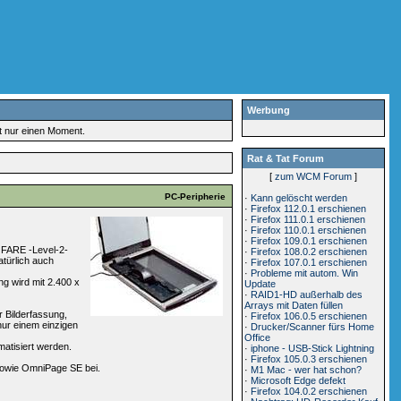
Werbung
rt nur einen Moment.
Rat & Tat Forum
[
zum WCM Forum
]
PC-Peripherie
·
Kann gelöscht werden
·
Firefox 112.0.1 erschienen
·
Firefox 111.0.1 erschienen
·
Firefox 110.0.1 erschienen
·
Firefox 109.0.1 erschienen
e FARE -Level-2-
·
Firefox 108.0.2 erschienen
atürlich auch
·
Firefox 107.0.1 erschienen
·
Probleme mit autom. Win
ng wird mit 2.400 x
Update
·
RAID1-HD außerhalb des
Arrays mit Daten füllen
ur Bilderfassung,
·
Firefox 106.0.5 erschienen
nur einem einzigen
·
Drucker/Scanner fürs Home
Office
matisiert werden.
·
iphone - USB-Stick Lightning
·
Firefox 105.0.3 erschienen
sowie OmniPage SE bei.
·
M1 Mac - wer hat schon?
·
Microsoft Edge defekt
·
Firefox 104.0.2 erschienen