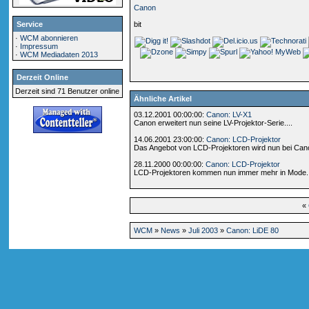
Canon
Service
bit
·
WCM abonnieren
·
Impressum
·
WCM Mediadaten 2013
Derzeit Online
Derzeit sind 71 Benutzer online
Ähnliche Artikel
03.12.2001 00:00:00:
Canon: LV-X1
Canon erweitert nun seine LV-Projektor-Serie....
14.06.2001 23:00:00:
Canon: LCD-Projektor
Das Angebot von LCD-Projektoren wird nun bei Cano
28.11.2000 00:00:00:
Canon: LCD-Projektor
LCD-Projektoren kommen nun immer mehr in Mode. Kau
«
WCM
»
News
»
Juli 2003
»
Canon: LiDE 80