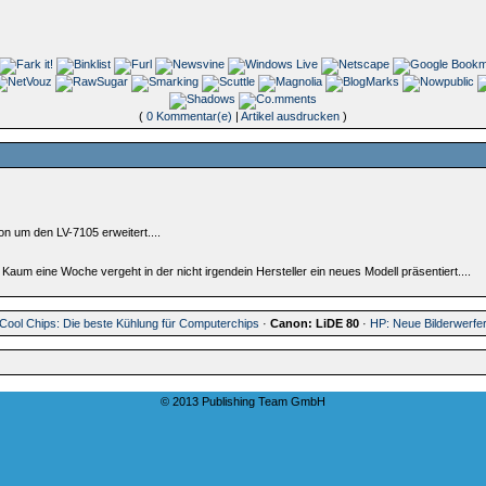
(
0 Kommentar(e)
|
Artikel ausdrucken
)
n um den LV-7105 erweitert....
m eine Woche vergeht in der nicht irgendein Hersteller ein neues Modell präsentiert....
Cool Chips: Die beste Kühlung für Computerchips
·
Canon: LiDE 80
·
HP: Neue Bilderwerfe
© 2013 Publishing Team GmbH