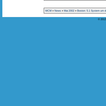
WCM
»
News
»
Mai 2002
»
Boston: 5.1 System um di
© 2013