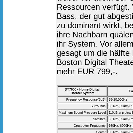
Ressourcen verfügt. 
Bass, der gut abgest
zu dominant wirkt, b
ihre Nachbarn quälen
ihr System. Vor alle
gesagt um die hälfte
Boston Digital Theate
mehr EUR 799,-.
DT7000 - Home Digital
Fu
Theater System
Frequency Response(3dB)
35-20,000Hz
Surrounds
3 -1/2' (89mm) fu
Maximum Sound Pressure Level
110dB at typical l
Satellites
3 -1/2' (89mm) 
Crossover Frequency
160Hz, 6000Hz
Center
3 -1/2' (89mm) 