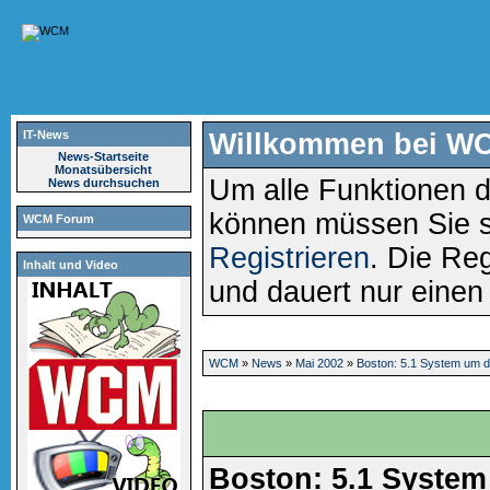
IT-News
Willkommen bei W
News-Startseite
Monatsübersicht
Um alle Funktionen d
News durchsuchen
können müssen Sie 
WCM Forum
Registrieren
. Die Reg
Inhalt und Video
und dauert nur eine
WCM
»
News
»
Mai 2002
»
Boston: 5.1 System um di
Boston: 5.1 System