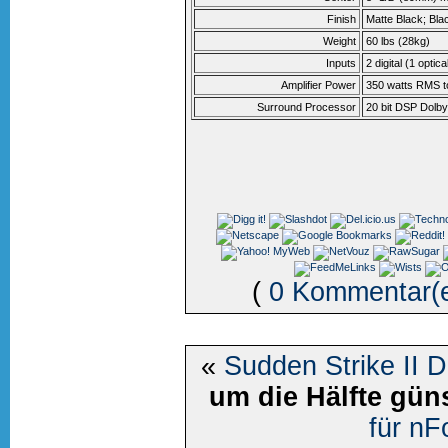
Finish
Matte Black; Bla
Weight
60 lbs (28kg)
Inputs
2 digital (1 opti
Amplifier Power
350 watts RMS t
Surround Processor
20 bit DSP Dolby
(
0 Kommentar(
«
Sudden Strike II 
um die Hälfte gün
für nF