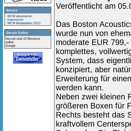
Veröffentlicht am 05
Service
·
WCM abonnieren
·
Impressum
Das Boston Acoustics
·
WCM Mediadaten 2013
wurde nun von ehema
Derzeit Online
Derzeit sind 19 Benutzer
moderate EUR 799,- h
online:
Google
komplettes, vollwerti
System, dass eigentl
konzipiert, aber natü
Erweiterung für eine
werden kann.
Neben zwei kleinen 
größeren Boxen für F
Rechts besteht das 
kraftvollem Centers