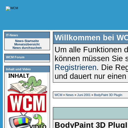
IT-News
Willkommen bei W
News-Startseite
Monatsübersicht
Um alle Funktionen d
News durchsuchen
können müssen Sie 
WCM Forum
Registrieren
. Die Reg
Inhalt und Video
und dauert nur eine
WCM
»
News
»
Juni 2001
»
BodyPaint 3D PlugIn
BodyPaint 3D Plug