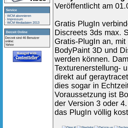
Veröffentlicht am 01
Service
·
WCM abonnieren
·
Impressum
Gratis PlugIn verbin
·
WCM Mediadaten 2013
Discreets 3ds max. S
Derzeit Online
Derzeit sind 46 Benutzer
Gratis-PlugIn an, mi
online:
Yahoo
BodyPaint 3D und Di
werden können. Damit
Texturenerstellung- 
direkt auf geraytrac
dies sogar in Echtzei
Voraussetzung ist B
der Version 3 oder 4.
das PlugIn völlig kost