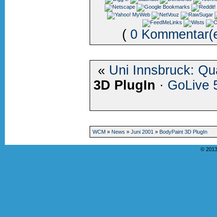
(
0 Kommentar(
«
Uni Innsbruck: Qu
3D PlugIn
·
GoLive 
WCM
»
News
»
Juni 2001
»
BodyPaint 3D PlugIn
© 2013